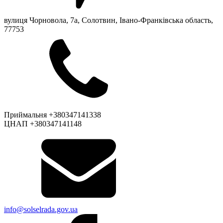
вулиця Чорновола, 7a, Солотвин, Івано-Франківська область,
77753
Приймальня +380347141338
ЦНАП +380347141148
info@solselrada.gov.ua