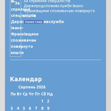
За сприяння спеціалістів
Держпродспоживслужби Івано-
Франківщини споживачам повернуто
кошти
2 роки тому
Календар
Серпень 2026
Пн
Вт
Ср
Чт
Пт
Сб
Нд
1
2
3
4
5
6
7
8
9