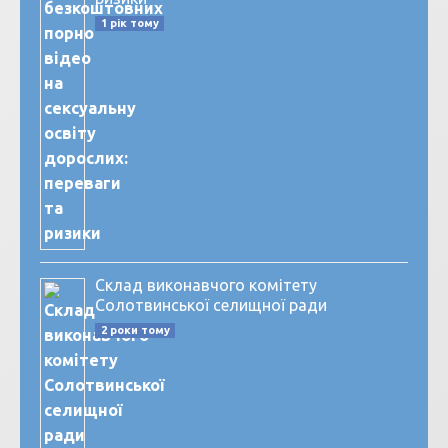
1 рік тому
Склад виконавчого комітету
Солотвинської селищної ради
2 роки тому