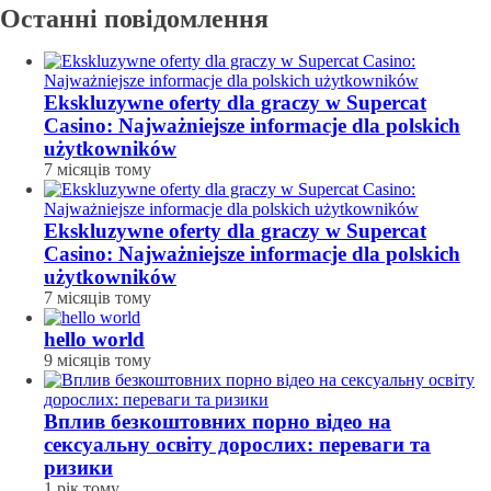
Останні повідомлення
Ekskluzywne oferty dla graczy w Supercat
Casino: Najważniejsze informacje dla polskich
użytkowników
7 місяців тому
Ekskluzywne oferty dla graczy w Supercat
Casino: Najważniejsze informacje dla polskich
użytkowników
7 місяців тому
hello world
9 місяців тому
Вплив безкоштовних порно відео на
сексуальну освіту дорослих: переваги та
ризики
1 рік тому