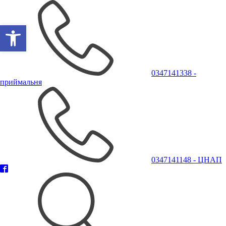
Відкрити Панель інструментів
0347141338 -
приймальня
0347141148 - ЦНАП