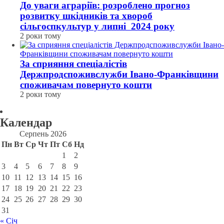
До уваги аграріїв: розроблено прогноз
розвитку шкідників та хвороб
сільгоспкультур у липні 2024 року
2 роки тому
За сприяння спеціалістів
Держпродспоживслужби Івано-Франківщини
споживачам повернуто кошти
2 роки тому
Календар
Серпень 2026
Пн
Вт
Ср
Чт
Пт
Сб
Нд
1
2
3
4
5
6
7
8
9
10
11
12
13
14
15
16
17
18
19
20
21
22
23
24
25
26
27
28
29
30
31
« Січ