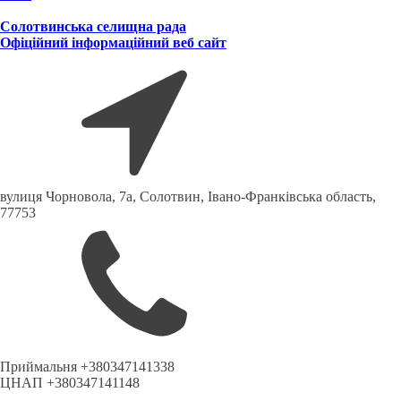
Солотвинська селищна рада
Офіційний інформаційний веб сайт
вулиця Чорновола, 7a, Солотвин, Івано-Франківська область,
77753
Приймальня +380347141338
ЦНАП +380347141148