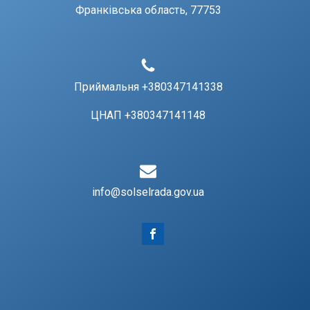
Франківська область, 77753
Приймальня +380347141338
ЦНАП +380347141148
info@solselrada.gov.ua