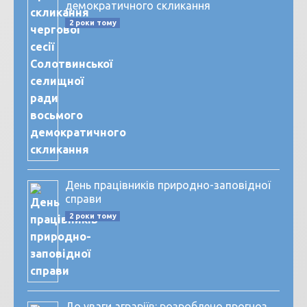
демократичного скликання
2 роки тому
День працівників природно-заповідної
справи
2 роки тому
До уваги аграріїв: розроблено прогноз