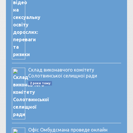
Склад виконавчого комітету
Солотвинської селищної ради
2 роки тому
Офіс Омбудсмана проведе онлайн