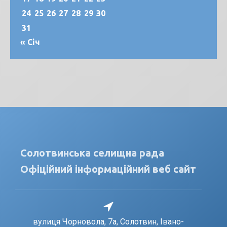
24
25
26
27
28
29
30
31
« Січ
Солотвинська селищна рада
Офіційний інформаційний веб сайт
вулиця Чорновола, 7a, Солотвин, Івано-