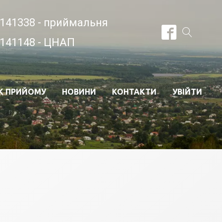
141338 - приймальня
141148 - ЦНАП
К ПРИЙОМУ
НОВИНИ
КОНТАКТИ
УВІЙТИ