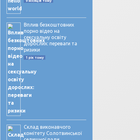
9 місяців тому
Вплив безкоштовних
порно відео на
сексуальну освіту
дорослих: переваги та
ризики
1 рік тому
Склад виконавчого
комітету Солотвинської
селищної ради