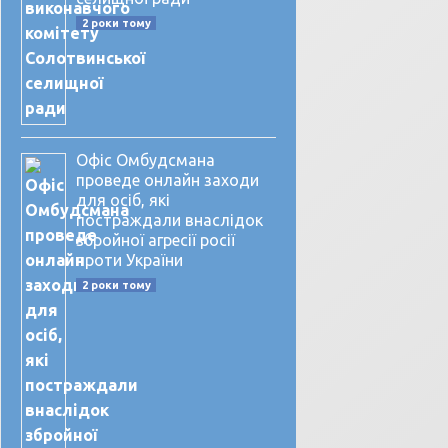
2 роки тому
Офіс Омбудсмана
проведе онлайн заходи
для осіб, які
постраждали внаслідок
збройної агресії росії
проти України
2 роки тому