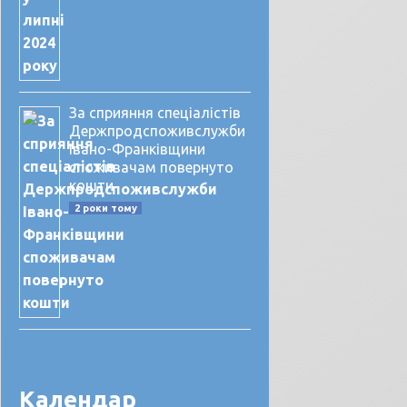
За сприяння спеціалістів
Держпродспоживслужби
Івано-Франківщини
споживачам повернуто
кошти
2 роки тому
Календар