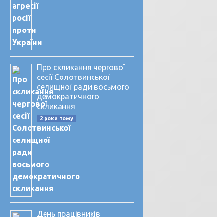
Про скликання чергової
сесії Солотвинської
селищної ради восьмого
демократичного
скликання
2 роки тому
День працівників