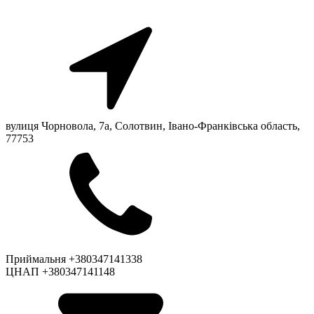
вулиця Чорновола, 7a, Солотвин, Івано-Франківська область,
77753
Приймальня +380347141338
ЦНАП +380347141148