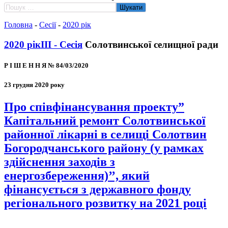
Пошук:
Головна
-
Сесії
-
2020 рік
2020 рік
III - Сесія
Солотвинської селищної ради
Р І Ш Е Н Н Я № 84/03/2020
23 грудня 2020 року
Про співфінансування проекту”
Капітальний ремонт Солотвинської
районної лікарні в селищі Солотвин
Богородчанського району (у рамках
здійснення заходів з
енергозбереження)’’, який
фінансується з державного фонду
регіонального розвитку на 2021 році