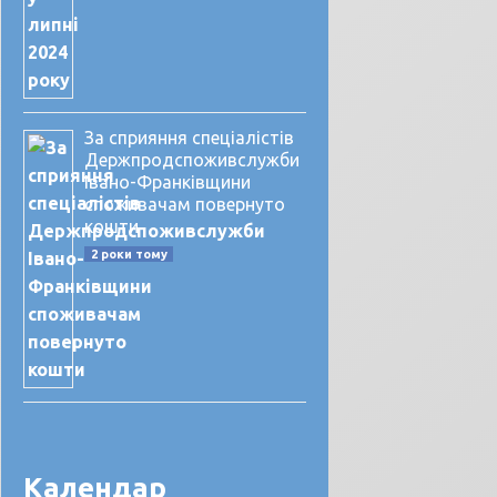
За сприяння спеціалістів
Держпродспоживслужби
Івано-Франківщини
споживачам повернуто
кошти
2 роки тому
Календар