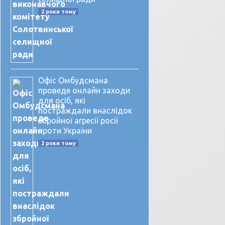
2 роки тому
Офіс Омбудсмана
проведе онлайн заходи
для осіб, які
постраждали внаслідок
збройної агресії росії
проти України
2 роки тому