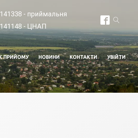
141338 - приймальня
141148 - ЦНАП
К ПРИЙОМУ
НОВИНИ
КОНТАКТИ
УВІЙТИ