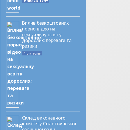
9 місяців тому
Вплив безкоштовних
порно відео на
сексуальну освіту
дорослих: переваги та
ризики
1 рік тому
Склад виконавчого
комітету Солотвинської
селищної ради