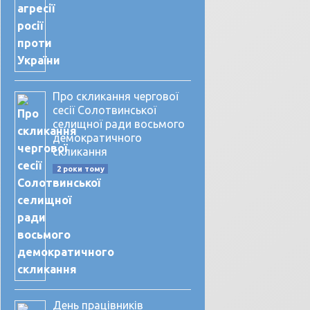
Про скликання чергової
сесії Солотвинської
селищної ради восьмого
демократичного
скликання
2 роки тому
День працівників