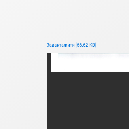
Завантажити [66.62 KB]