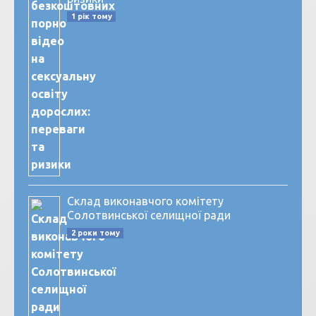
1 рік тому
Склад виконавчого комітету
Солотвинської селищної ради
2 роки тому