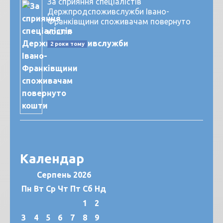
За сприяння спеціалістів
Держпродспоживслужби Івано-
Франківщини споживачам повернуто
кошти
2 роки тому
Календар
Серпень 2026
Пн
Вт
Ср
Чт
Пт
Сб
Нд
1
2
3
4
5
6
7
8
9