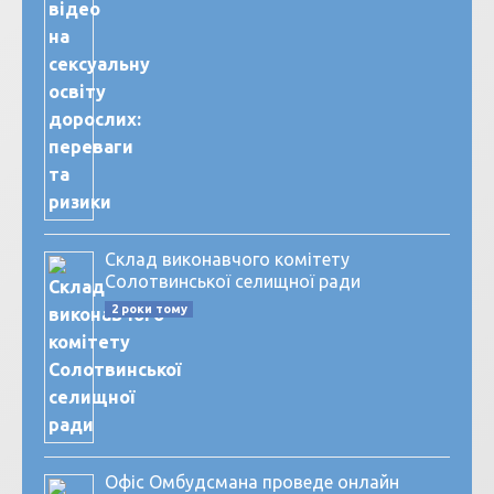
Склад виконавчого комітету
Солотвинської селищної ради
2 роки тому
Офіс Омбудсмана проведе онлайн