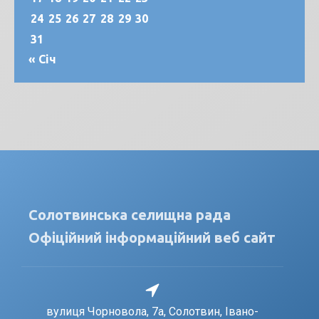
24
25
26
27
28
29
30
31
« Січ
Солотвинська селищна рада
Офіційний інформаційний веб сайт
вулиця Чорновола, 7a, Солотвин, Івано-