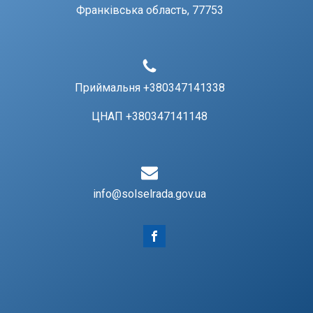
Франківська область, 77753
Приймальня +380347141338
ЦНАП +380347141148
info@solselrada.gov.ua