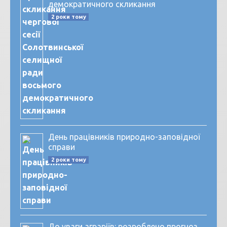
демократичного скликання
2 роки тому
День працівників природно-заповідної
справи
2 роки тому
До уваги аграріїв: розроблено прогноз