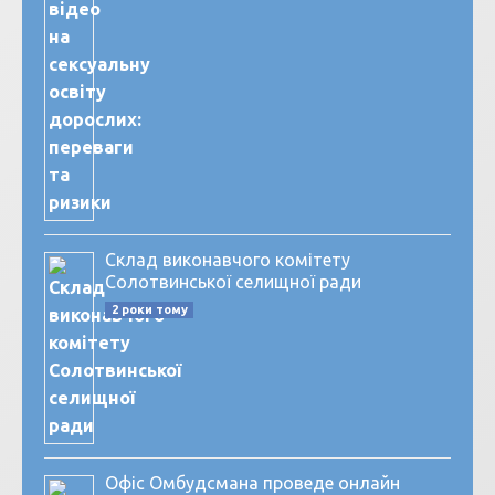
Склад виконавчого комітету
Солотвинської селищної ради
2 роки тому
Офіс Омбудсмана проведе онлайн