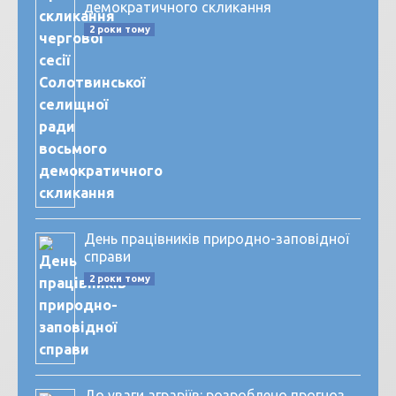
демократичного скликання
2 роки тому
День працівників природно-заповідної
справи
2 роки тому
До уваги аграріїв: розроблено прогноз