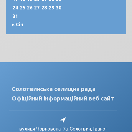
24
25
26
27
28
29
30
31
« Січ
Солотвинська селищна рада
Офіційний інформаційний веб сайт
вулиця Чорновола, 7a, Солотвин, Івано-