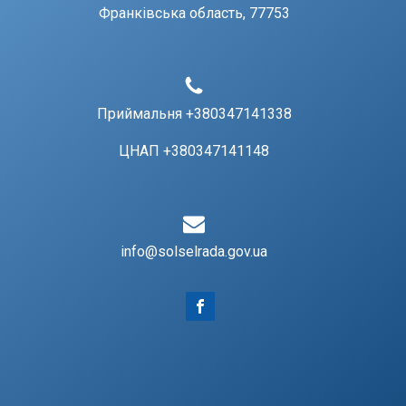
Франківська область, 77753
Приймальня +380347141338
ЦНАП +380347141148
info@solselrada.gov.ua