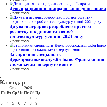
День працівників природно-заповідної справи
2 роки тому
До уваги аграріїв: розроблено прогноз
розвитку шкідників та хвороб
сільгоспкультур у липні 2024 року
2 роки тому
За сприяння спеціалістів
Держпродспоживслужби Івано-Франківщини
споживачам повернуто кошти
2 роки тому
Календар
Серпень 2026
Пн
Вт
Ср
Чт
Пт
Сб
Нд
1
2
3
4
5
6
7
8
9