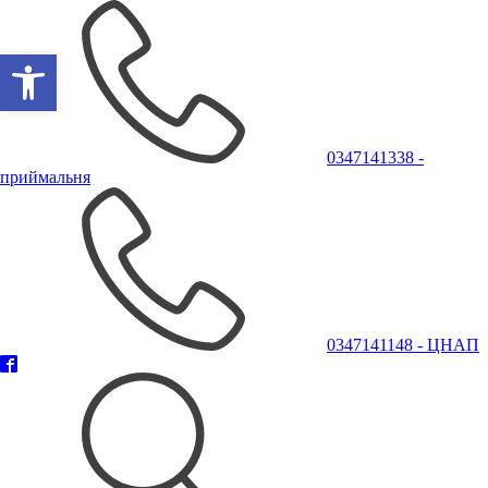
Відкрити Панель інструментів
0347141338 -
приймальня
0347141148 - ЦНАП