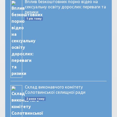
Вплив безкоштовних порно відео на
сексуальну освіту дорослих: переваги та
ризики
1 рік тому
Склад виконавчого комітету
Солотвинської селищної ради
2 роки тому