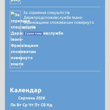
За сприяння спеціалістів
Держпродспоживслужби Івано-
Франківщини споживачам повернуто
кошти
2 роки тому
Календар
Серпень 2026
Пн
Вт
Ср
Чт
Пт
Сб
Нд