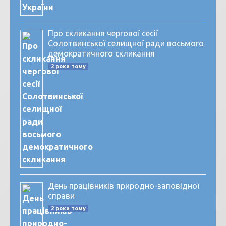
Про скликання чергової сесії
Солотвинської селищної ради восьмого
демократичного скликання
2 роки тому
День працівників природно-заповідної
справи
2 роки тому