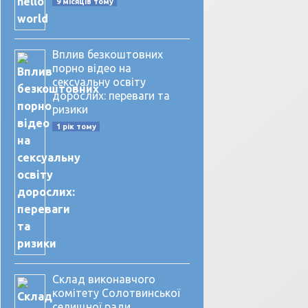
9 місяців тому
Вплив безкоштовних
порно відео на
сексуальну освіту
дорослих: переваги та
ризики
1 рік тому
Склад виконавчого
комітету Солотвинської
селищної ради