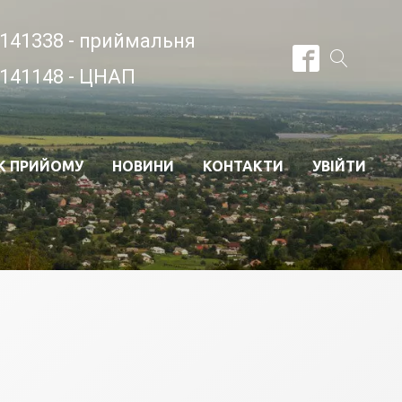
141338 - приймальня
141148 - ЦНАП
К ПРИЙОМУ
НОВИНИ
КОНТАКТИ
УВІЙТИ