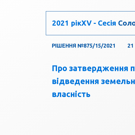
2021 рік
XV - Сесія
Соло
РІШЕННЯ №875/15/2021
21
Про затвердження 
відведення земельної
власність