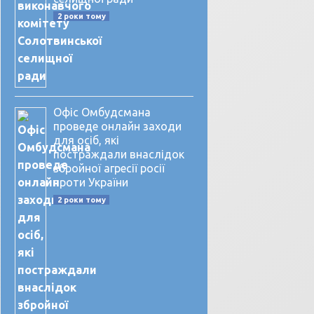
2 роки тому
Офіс Омбудсмана
проведе онлайн заходи
для осіб, які
постраждали внаслідок
збройної агресії росії
проти України
2 роки тому