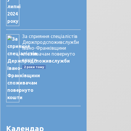
За сприяння спеціалістів
Держпродспоживслужби
Івано-Франківщини
споживачам повернуто
кошти
2 роки тому
Календар