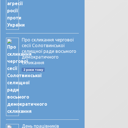
Про скликання чергової
сесії Солотвинської
селищної ради восьмого
демократичного
скликання
2 роки тому
День працівників