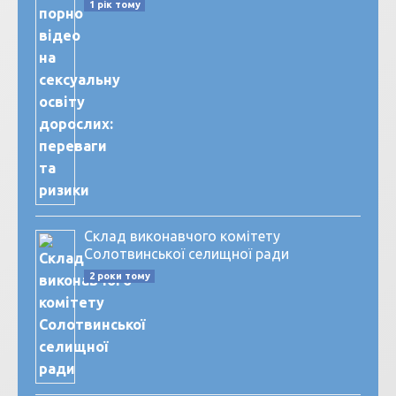
1 рік тому
Склад виконавчого комітету
Солотвинської селищної ради
2 роки тому