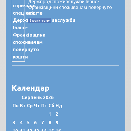
Держпродспоживслужби Івано-
Франківщини споживачам повернуто
кошти
2 роки тому
Календар
Серпень 2026
Пн
Вт
Ср
Чт
Пт
Сб
Нд
1
2
3
4
5
6
7
8
9