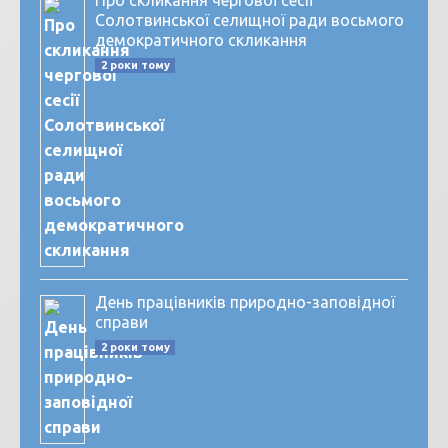
Про скликання чергової сесії
Солотвинської селищної ради восьмого
демократичного скликання
2 роки тому
День працівників природно-заповідної
справи
2 роки тому