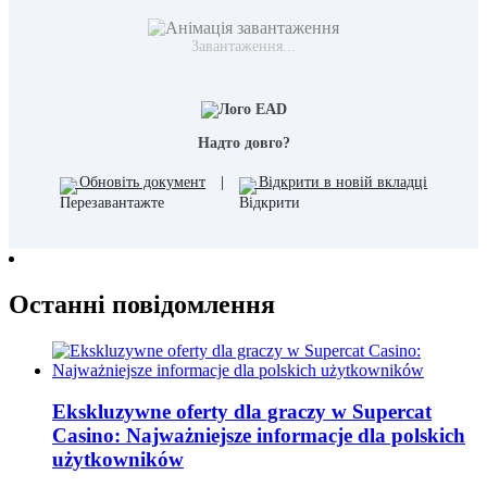
Завантаження...
Надто довго?
Обновіть документ
|
Відкрити в новій вкладці
Останні повідомлення
Ekskluzywne oferty dla graczy w Supercat
Casino: Najważniejsze informacje dla polskich
użytkowników