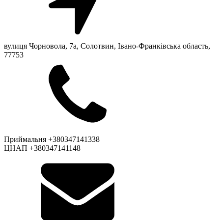
вулиця Чорновола, 7a, Солотвин, Івано-Франківська область,
77753
Приймальня +380347141338
ЦНАП +380347141148