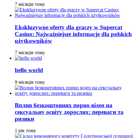
7 місяців тому
Ekskluzywne oferty dla graczy w Supercat
Casino: Najważniejsze informacje dla polskich
użytkowników
7 місяців тому
hello world
9 місяців тому
Вплив безкоштовних порно відео на
сексуальну освіту дорослих: переваги та
ризики
1 рік тому