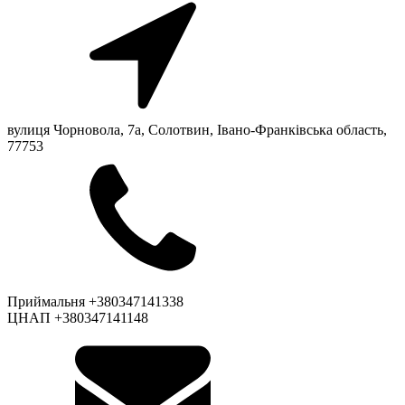
вулиця Чорновола, 7a, Солотвин, Івано-Франківська область,
77753
Приймальня +380347141338
ЦНАП +380347141148