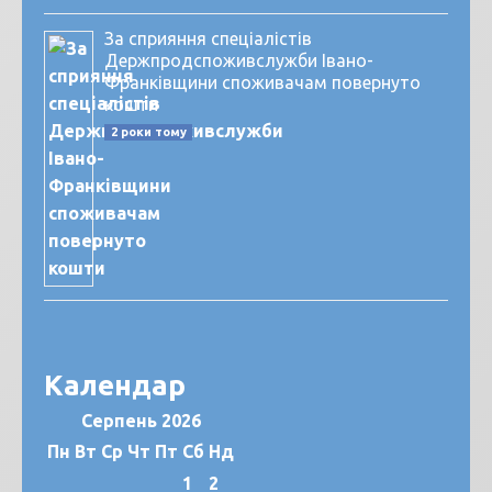
За сприяння спеціалістів
Держпродспоживслужби Івано-
Франківщини споживачам повернуто
кошти
2 роки тому
Календар
Серпень 2026
Пн
Вт
Ср
Чт
Пт
Сб
Нд
1
2