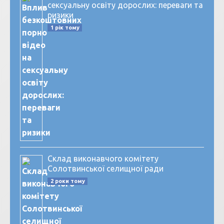
сексуальну освіту дорослих: переваги та
ризики
1 рік тому
Склад виконавчого комітету
Солотвинської селищної ради
2 роки тому