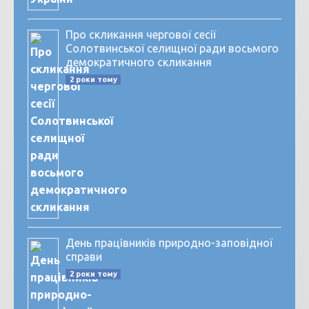
Про скликання чергової сесії
Солотвинської селищної ради восьмого
демократичного скликання
2 роки тому
День працівників природно-заповідної
справи
2 роки тому