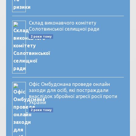
Склад виконавчого комітету
Солотвинської селищної ради
2 роки тому
Офіс Омбудсмана проведе онлайн
заходи для осіб, які постраждали
внаслідок збройної агресії росії проти
України
2 роки тому