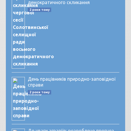
демократичного скликання
2 роки тому
День працівників природно-заповідної
справи
2 роки тому
До уваги аграріїв: розроблено прогноз