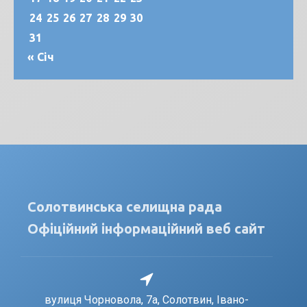
24
25
26
27
28
29
30
31
« Січ
Солотвинська селищна рада
Офіційний інформаційний веб сайт
вулиця Чорновола, 7a, Солотвин, Івано-