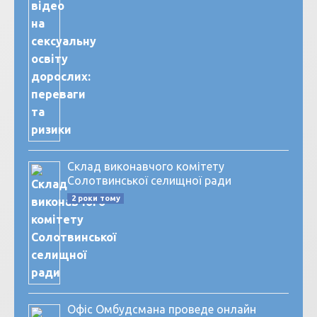
Склад виконавчого комітету
Солотвинської селищної ради
2 роки тому
Офіс Омбудсмана проведе онлайн