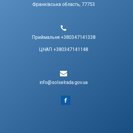
Франківська область, 77753
Приймальня +380347141338
ЦНАП +380347141148
info@solselrada.gov.ua