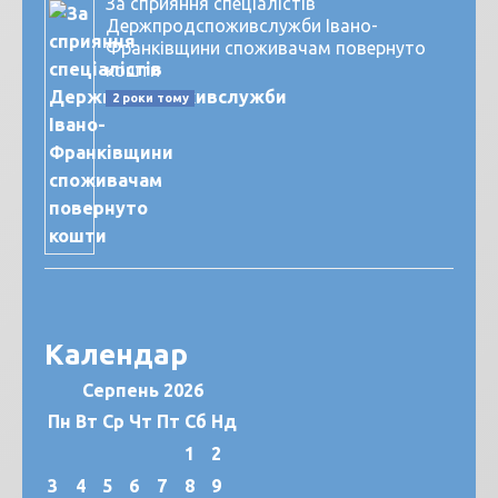
За сприяння спеціалістів
Держпродспоживслужби Івано-
Франківщини споживачам повернуто
кошти
2 роки тому
Календар
Серпень 2026
Пн
Вт
Ср
Чт
Пт
Сб
Нд
1
2
3
4
5
6
7
8
9