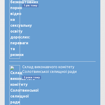
1 рік тому
Склад виконавчого комітету
Солотвинської селищної ради
2 роки тому