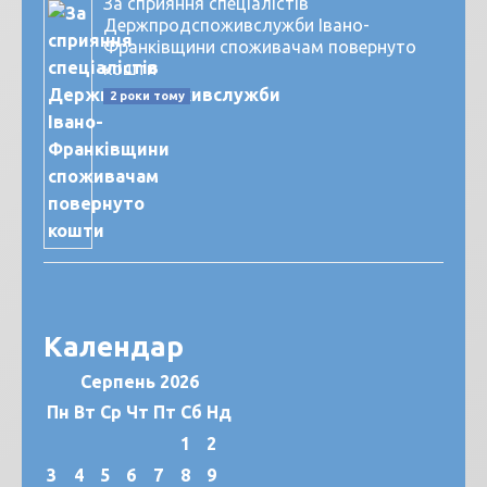
За сприяння спеціалістів
Держпродспоживслужби Івано-
Франківщини споживачам повернуто
кошти
2 роки тому
Календар
Серпень 2026
Пн
Вт
Ср
Чт
Пт
Сб
Нд
1
2
3
4
5
6
7
8
9