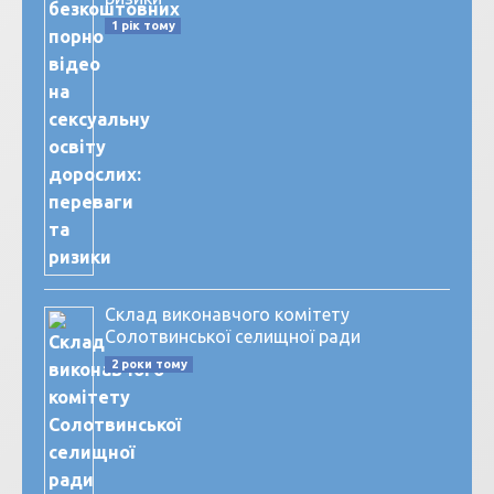
1 рік тому
Склад виконавчого комітету
Солотвинської селищної ради
2 роки тому