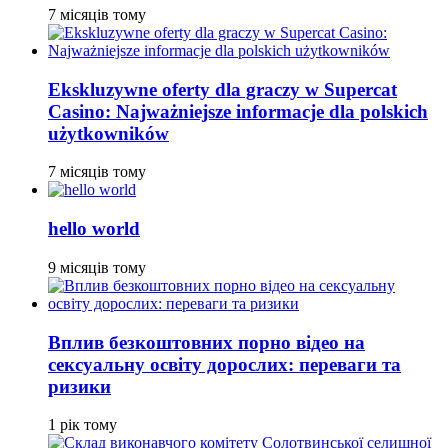
7 місяців тому
Ekskluzywne oferty dla graczy w Supercat
Casino: Najważniejsze informacje dla polskich
użytkowników
7 місяців тому
hello world
9 місяців тому
Вплив безкоштовних порно відео на
сексуальну освіту дорослих: переваги та
ризики
1 рік тому