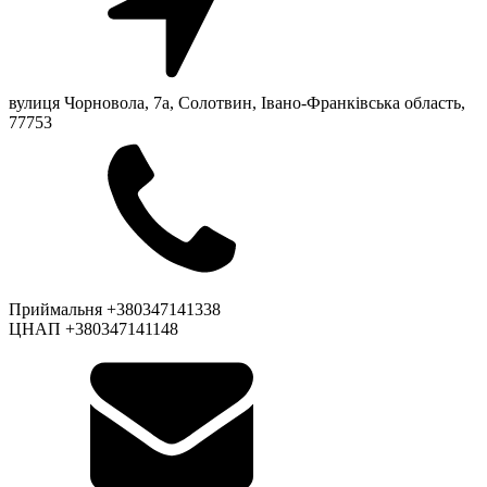
вулиця Чорновола, 7a, Солотвин, Івано-Франківська область,
77753
Приймальня +380347141338
ЦНАП +380347141148