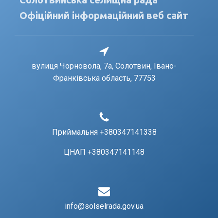
Офіційний інформаційний веб сайт
вулиця Чорновола, 7a, Солотвин, Івано-
Франківська область, 77753
Приймальня +380347141338
ЦНАП +380347141148
info@solselrada.gov.ua