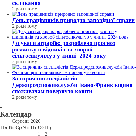
скликання
2 роки тому
День працівників природно-заповідної справи
2 роки тому
До уваги аграріїв: розроблено прогноз
розвитку шкідників та хвороб
сільгоспкультур у липні 2024 року
2 роки тому
За сприяння спеціалістів
Держпродспоживслужби Івано-Франківщини
споживачам повернуто кошти
2 роки тому
Календар
Серпень 2026
Пн
Вт
Ср
Чт
Пт
Сб
Нд
1
2