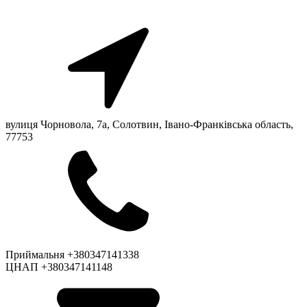
вулиця Чорновола, 7a, Солотвин, Івано-Франківська область,
77753
Приймальня +380347141338
ЦНАП +380347141148