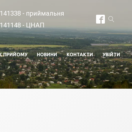
141338 - приймальня
141148 - ЦНАП
К ПРИЙОМУ
НОВИНИ
КОНТАКТИ
УВІЙТИ