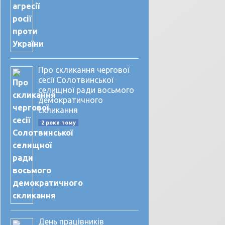
Про скликання чергової
сесії Солотвинської
селищної ради восьмого
демократичного
скликання
2 роки тому
День працівників