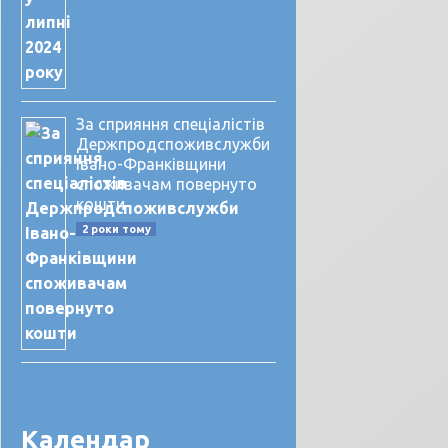
За сприяння спеціалістів
Держпродспоживслужби
Івано-Франківщини
споживачам повернуто
кошти
2 роки тому
Календар