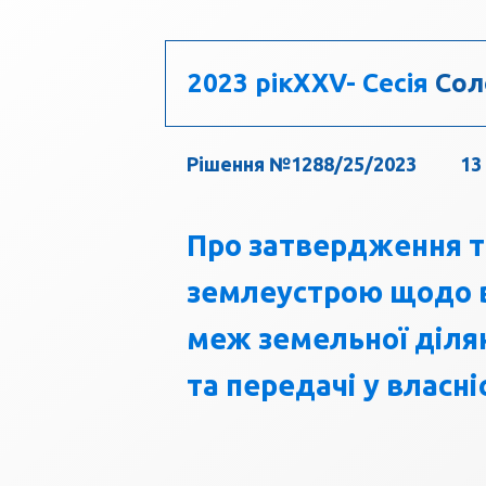
2023 рік
ХХV- Сесія
Сол
Рішення №1288/25/2023
13
Про затвердження те
землеустрою щодо в
меж земельної ділян
та передачі у власн