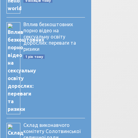
9 місяців тому
Вплив безкоштовних
порно відео на
сексуальну освіту
дорослих: переваги та
ризики
1 рік тому
Склад виконавчого
комітету Солотвинської
селищної ради