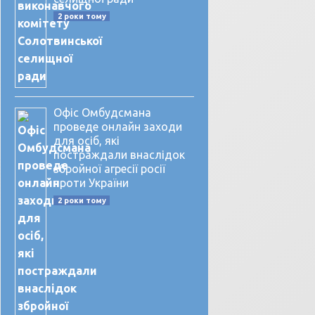
2 роки тому
Офіс Омбудсмана
проведе онлайн заходи
для осіб, які
постраждали внаслідок
збройної агресії росії
проти України
2 роки тому