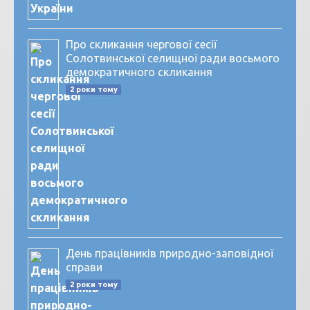
Про скликання чергової сесії
Солотвинської селищної ради восьмого
демократичного скликання
2 роки тому
День працівників природно-заповідної
справи
2 роки тому