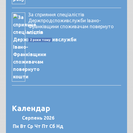
За сприяння спеціалістів
Держпродспоживслужби Івано-
Франківщини споживачам повернуто
кошти
2 роки тому
Календар
Серпень 2026
Пн
Вт
Ср
Чт
Пт
Сб
Нд