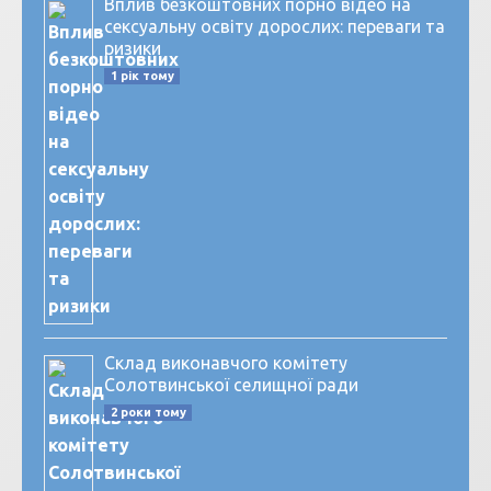
Вплив безкоштовних порно відео на
сексуальну освіту дорослих: переваги та
ризики
1 рік тому
Склад виконавчого комітету
Солотвинської селищної ради
2 роки тому