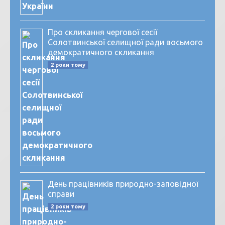
Про скликання чергової сесії
Солотвинської селищної ради восьмого
демократичного скликання
2 роки тому
День працівників природно-заповідної
справи
2 роки тому