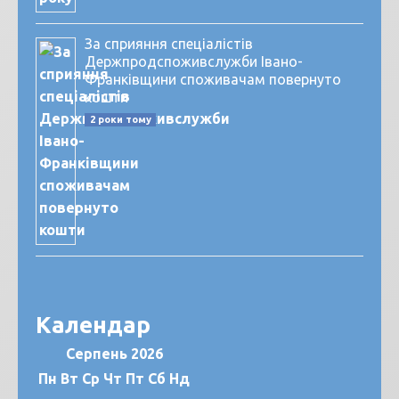
За сприяння спеціалістів
Держпродспоживслужби Івано-
Франківщини споживачам повернуто
кошти
2 роки тому
Календар
Серпень 2026
Пн
Вт
Ср
Чт
Пт
Сб
Нд