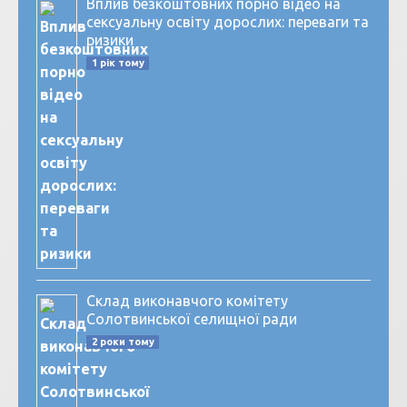
Вплив безкоштовних порно відео на
сексуальну освіту дорослих: переваги та
ризики
1 рік тому
Склад виконавчого комітету
Солотвинської селищної ради
2 роки тому