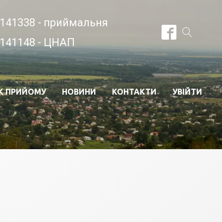
141338 - приймальня
141148 - ЦНАП
К ПРИЙОМУ
НОВИНИ
КОНТАКТИ
УВІЙТИ