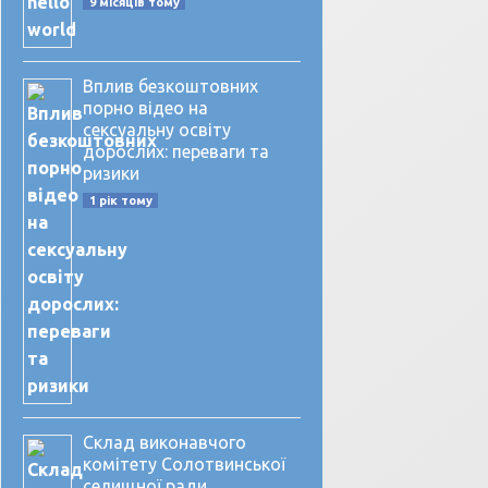
9 місяців тому
Вплив безкоштовних
порно відео на
сексуальну освіту
дорослих: переваги та
ризики
1 рік тому
Склад виконавчого
комітету Солотвинської
селищної ради