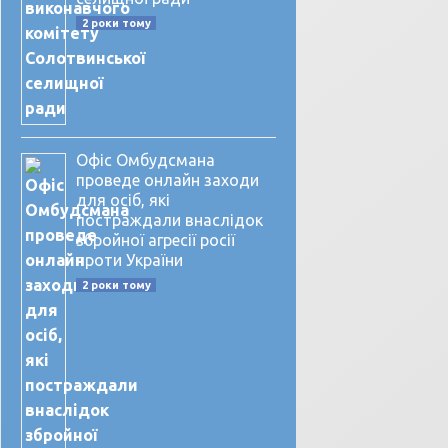
2 роки тому
Офіс Омбудсмана
проведе онлайн заходи
для осіб, які
постраждали внаслідок
збройної агресії росії
проти України
2 роки тому