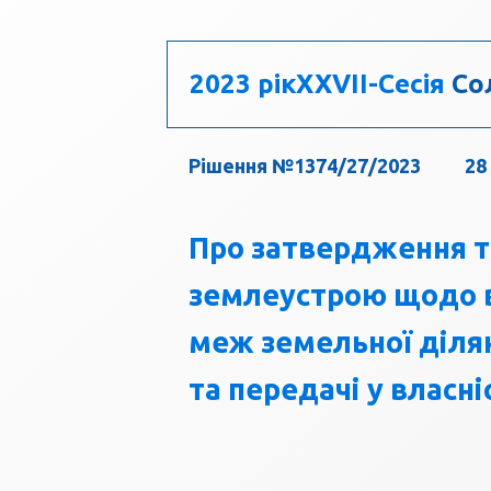
2023 рік
ХХVII-Сесія
Сол
Рішення №1374/27/2023
28
Про затвердження те
землеустрою щодо в
меж земельної ділян
та передачі у власн