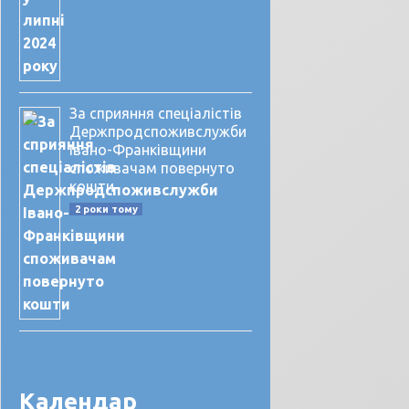
За сприяння спеціалістів
Держпродспоживслужби
Івано-Франківщини
споживачам повернуто
кошти
2 роки тому
Календар