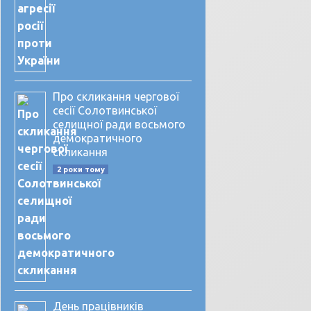
Про скликання чергової
сесії Солотвинської
селищної ради восьмого
демократичного
скликання
2 роки тому
День працівників