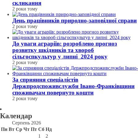
скликання
2 роки тому
День працівників природно-заповідної справи
2 роки тому
До уваги аграріїв: розроблено прогноз
розвитку шкідників та хвороб
сільгоспкультур у липні 2024 року
2 роки тому
За сприяння спеціалістів
Держпродспоживслужби Івано-Франківщини
споживачам повернуто кошти
2 роки тому
Календар
Серпень 2026
Пн
Вт
Ср
Чт
Пт
Сб
Нд
1
2