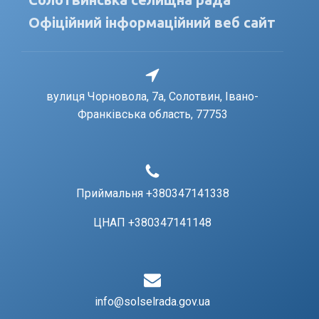
Офіційний інформаційний веб сайт
вулиця Чорновола, 7a, Солотвин, Івано-
Франківська область, 77753
Приймальня +380347141338
ЦНАП +380347141148
info@solselrada.gov.ua