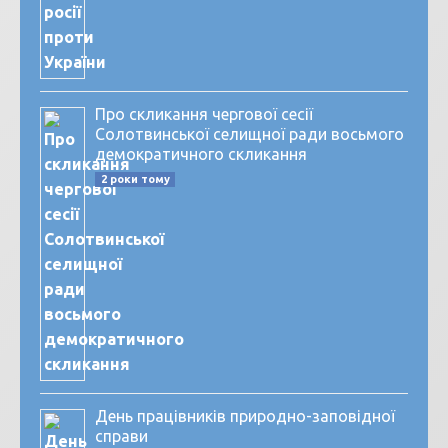
Про скликання чергової сесії
Солотвинської селищної ради восьмого
демократичного скликання
2 роки тому
День працівників природно-заповідної
справи