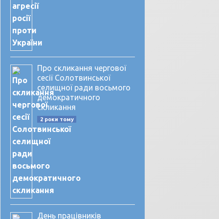
Про скликання чергової
сесії Солотвинської
селищної ради восьмого
демократичного
скликання
2 роки тому
День працівників