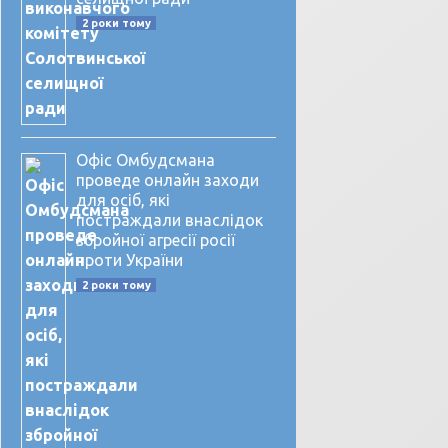
2 роки тому
Офіс Омбудсмана
проведе онлайн заходи
для осіб, які
постраждали внаслідок
збройної агресії росії
проти України
2 роки тому