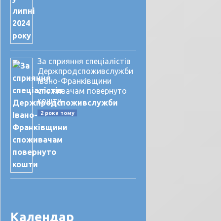
За сприяння спеціалістів
Держпродспоживслужби
Івано-Франківщини
споживачам повернуто
кошти
2 роки тому
Календар