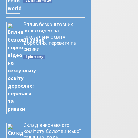
9 місяців тому
Вплив безкоштовних
порно відео на
сексуальну освіту
дорослих: переваги та
ризики
1 рік тому
Склад виконавчого
комітету Солотвинської
селищної ради