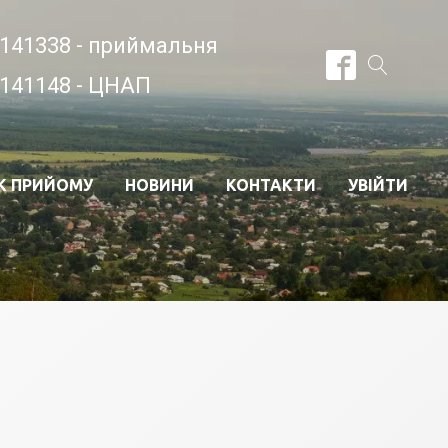
141338 - приймальня
141148 - ЦНАП
К ПРИЙОМУ
НОВИНИ
КОНТАКТИ
УВІЙТИ