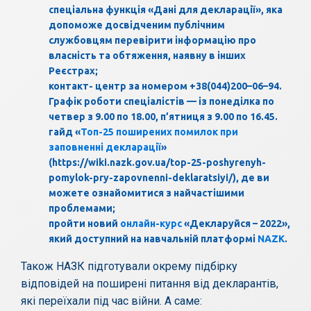
спеціальна функція «Дані для декларації», яка
допоможе досвідченим публічним
службовцям перевірити інформацію про
власність та обтяження, наявну в інших
Реєстрах;
контакт- центр за номером +38(044)200–06–94.
Графік роботи спеціалістів — із понеділка по
четвер з 9.00 по 18.00, п’ятниця з 9.00 по 16.45.
гайд «
Топ-25 поширених помилок при
заповненні декларації
»
(https://wiki.nazk.gov.ua/top-25-poshyrenyh-
pomylok-pry-zapovnenni-deklaratsiyi/), де ви
можете ознайомитися з найчастішими
проблемами;
пройти новий
онлайн-курс
«Декларуйся – 2022»,
який доступний на навчальній платформі
NAZK
.
Також НАЗК підготували окрему підбірку
відповідей на поширені питання від декларантів,
які переїхали під час війни. А саме: