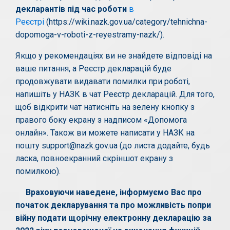
декларантів під час роботи
в
Реєстрі
(https://wiki.nazk.gov.ua/category/tehnichna-
dopomoga-v-roboti-z-reyestramy-nazk/).
Якщо у рекомендаціях ви не знайдете відповіді на
ваше питання, а Реєстр декларацій буде
продовжувати видавати помилки при роботі,
напишіть у НАЗК в чат Реєстр декларацій. Для того,
щоб відкрити чат натисніть на зелену кнопку з
правого боку екрану з надписом «Допомога
онлайн». Також ви можете написати у НАЗК на
пошту support@nazk.gov.ua (до листа додайте, будь
ласка, повноекранний скріншот екрану з
помилкою).
Враховуючи наведене, інформуємо Вас про
початок декларування та про можливість попри
війну подати щорічну електронну декларацію за