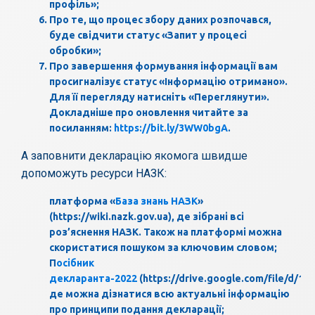
профіль»;
Про те, що процес збору даних розпочався,
буде свідчити статус «Запит у процесі
обробки»;
Про завершення формування інформації вам
просигналізує статус «Інформацію отримано».
Для її перегляду натисніть «Переглянути».
Докладніше про оновлення читайте за
посиланням:
https://bit.ly/3WW0bgA
.
А заповнити декларацію якомога швидше
допоможуть ресурси НАЗК:
платформа «
База знань НАЗК
»
(https://wiki.nazk.gov.ua), де зібрані всі
роз’яснення НАЗК. Також на платформі можна
скористатися пошуком за ключовим словом;
П
осібник
декларанта-2022
(https://drive.google.com/file/d/
де можна дізнатися всю актуальні інформацію
про принципи подання декларації;