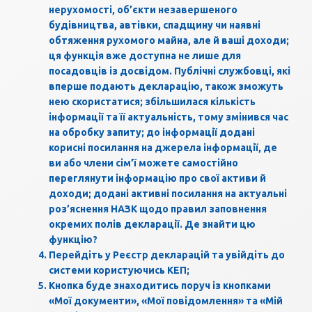
нерухомості, об’єкти незавершеного
будівництва, автівки, спадщину чи наявні
обтяження рухомого майна, але й ваші доходи;
ця функція вже доступна не лише для
посадовців із досвідом. Публічні службовці, які
вперше подають декларацію, також зможуть
нею скористатися; збільшилася кількість
інформації та її актуальність, тому змінився час
на обробку запиту; до інформації додані
корисні посилання на джерела інформації, де
ви або члени сім’ї можете самостійно
переглянути інформацію про свої активи й
доходи; додані активні посилання на актуальні
роз’яснення НАЗК щодо правил заповнення
окремих полів декларації. Де знайти цю
функцію?
Перейдіть у Реєстр декларацій та увійдіть до
системи користуючись КЕП;
Кнопка буде знаходитись поруч із кнопками
«Мої документи», «Мої повідомлення» та «Мій