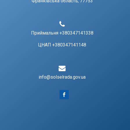
Франківська область, 77753
Приймальня +380347141338
ЦНАП +380347141148
info@solselrada.gov.ua