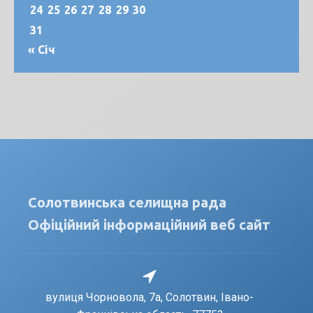
24
25
26
27
28
29
30
31
« Січ
Солотвинська селищна рада
Офіційний інформаційний веб сайт
вулиця Чорновола, 7a, Солотвин, Івано-