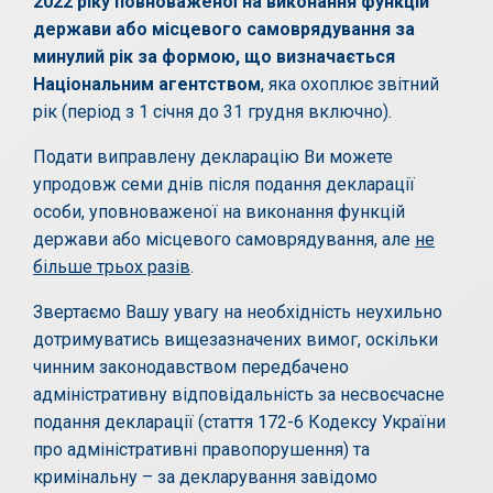
2022 ріку повноваженої на виконання функцій
держави або місцевого самоврядування за
минулий рік за формою, що визначається
Національним агентством
, яка охоплює звітний
рік (період з 1 січня до 31 грудня включно).
Подати виправлену декларацію Ви можете
упродовж семи днів після подання декларації
особи, уповноваженої на виконання функцій
держави або місцевого самоврядування, але
не
більше трьох разів
.
Звертаємо Вашу увагу на необхідність неухильно
дотримуватись вищезазначених вимог, оскільки
чинним законодавством передбачено
адміністративну відповідальність за несвоєчасне
подання декларації (стаття 172-6 Кодексу України
про адміністративні правопорушення) та
кримінальну – за декларування завідомо