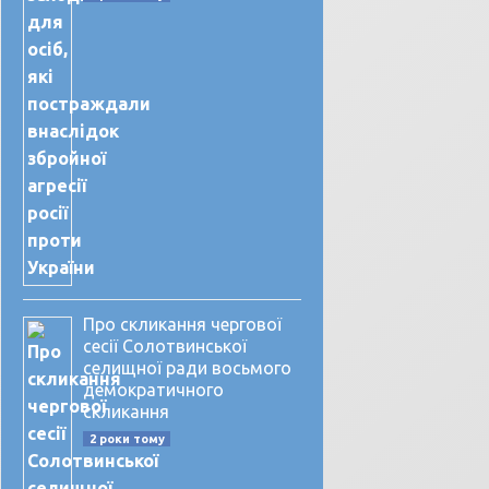
Про скликання чергової
сесії Солотвинської
селищної ради восьмого
демократичного
скликання
2 роки тому