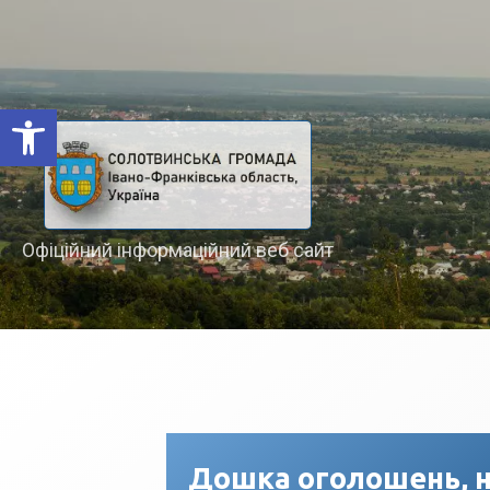
Відкрити Панель інструментів
Офіційний інформаційний веб сайт
Дошка оголошень, н