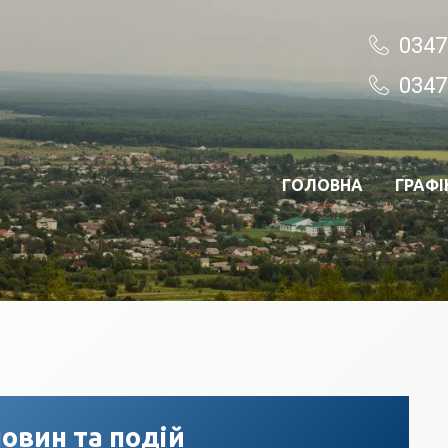
0347
0347
ГОЛОВНА
ГРАФІ
овин та подій