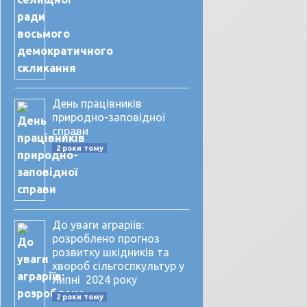
День працівників
природно-заповідної
справи
2 роки тому
До уваги аграріїв:
розроблено прогноз
розвитку шкідників та
хвороб сільгоспкультур у
липні 2024 року
2 роки тому