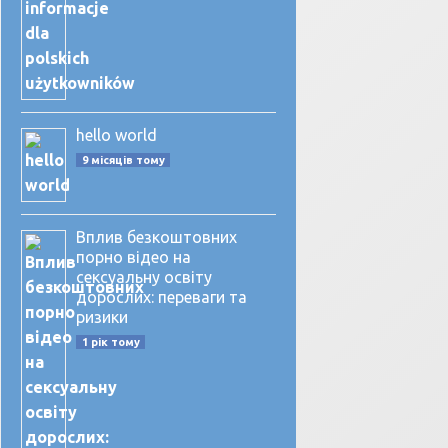
hello world
9 місяців тому
Вплив безкоштовних
порно відео на
сексуальну освіту
дорослих: переваги та
ризики
1 рік тому