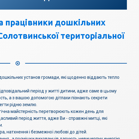
а працівники дошкільних
Солотвинської територіальної
в дошкільних установ громади, які щоденно віддають тепло
ідповідальний період у житті дитини, адже саме в цьому
ність, а з вашою допомогою дітлахи пізнають секрети
регти рідню землю.
гічна майстерність перетворюють кожен день для
асливий період життя, адже Ви - справжні митці, які
и.
ра, натхнення і безмежної любові до дітей.
ння , а посмішки вихованців дарують невичерпну енергію.