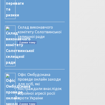
Склад виконавчого
комітету Солотвинської
селищної ради
2 роки тому
Офіс Омбудсмана
проведе онлайн заходи
для осіб, які
постраждали внаслідок
збройної агресії росії
проти України
2 роки тому