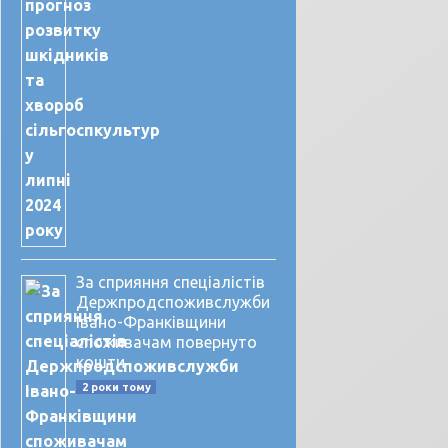
За сприяння спеціалістів
Держпродспоживслужби
Івано-Франківщини
споживачам повернуто
кошти
2 роки тому