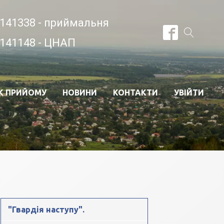
141338 - приймальня
141148 - ЦНАП
К ПРИЙОМУ
НОВИНИ
КОНТАКТИ
УВІЙТИ
"Гвардія наступу".