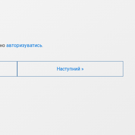
дно
авторизуватись
.
Наступний »