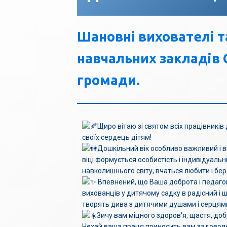
Шановні вихователі т
навчальних закладів 
громади.
Щиро вітаю зі святом всіх працівникі
своїх сердець дітям!
Дошкільний вік особливо важливий і в
віці формується особистість і індивідуаль
навколишнього світу, вчаться любити і бе
Впевнений, що Ваша доброта і педаго
вихованців у дитячому садку в радісний і щ
творять дива з дитячими душами і серцям
Зичу вам міцного здоров'я, щастя, доб
Нехай ваша праця приносить вам задоволе