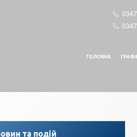
0347
0347
ГОЛОВНА
ГРАФІ
овин та подій