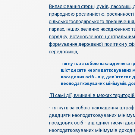
Випалювання стерні, луків, пасовищ,
природною рослинністю, рослинності а
сільськогосподарського призначення, 
парках, інших зелених насадженнях т
порядку, встановленого центральним
формування державної політики у с
середовища
,
тягнуть за собою накладення штр
шістдесяти неоподатковуваних мін
посадових осіб - від дев’ятисот 
неоподатковуваних мінімумів дохо
Ті самі дії, вчинені в межах територі
- тягнуть за собою накладення штраф
двадцяти неоподатковуваних мінімумі
посадових осіб - від однієї тисячі дв
неоподатковуваних мінімумів доході