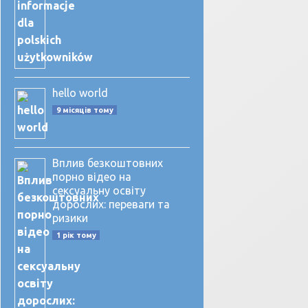
hello world
9 місяців тому
Вплив безкоштовних
порно відео на
сексуальну освіту
дорослих: переваги та
ризики
1 рік тому