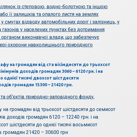
 ділянок із степовою, водно-болотною та іншою
бо її залишків та опалого листя на землях
у смугах відводу автомобільних доріг і залізниць, у
а газонів у населених пунктах без дотримання
 органом виконавчої влади, що забезпечує
фері охорони навколишнього природного
афу на громадян від ста вісімдесяти до трьохсот
імумів доходів громадян 3060 – 6120 грн. і на
до однієї тисячі двохсот шістдесяти
дів громадян 15300 – 21420 грн.
й та об'єктів природно-заповідного фонду,
у на громадян від трьохсот шістдесяти до семисот
в доходів громадян 6120 – 12240 грн. і на
охсот шістдесяти до однієї тисячі восьмисот
в громадян 21420 – 30600 грн