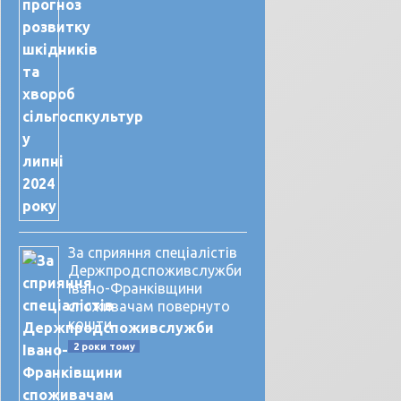
За сприяння спеціалістів
Держпродспоживслужби
Івано-Франківщини
споживачам повернуто
кошти
2 роки тому