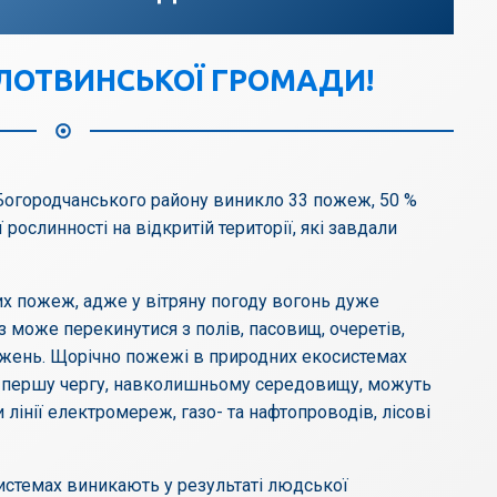
ЛОТВИНСЬКОЇ ГРОМАДИ!
Богородчанського району виникло 33 пожеж, 50 %
 рослинності на відкритій території, які завдали
вих пожеж, адже у вітряну погоду вогонь дуже
 може перекинутися з полів, пасовищ, очеретів,
джень. Щорічно пожежі в природних екосистемах
в першу чергу, навколишньому середовищу, можуть
лінії електромереж, газо- та нафтопроводів, лісові
истемах виникають у результаті людської