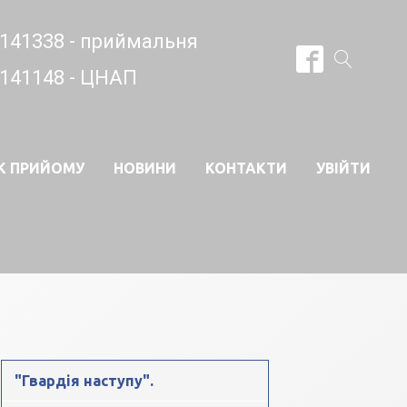
141338 - приймальня
141148 - ЦНАП
К ПРИЙОМУ
НОВИНИ
КОНТАКТИ
УВІЙТИ
"Гвардія наступу".