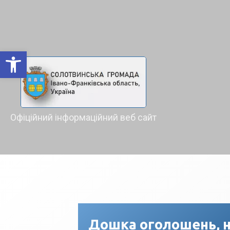
Відкрити Панель інструментів
Офіційний інформаційний веб сайт
Дошка оголошень, н