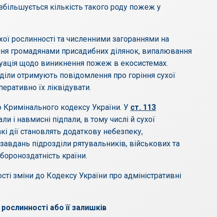
збільшується кількість такого роду пожеж у
хої рослинності та численними загораннями на
ання громадянами присадибних ділянок, випалювання
итуація щодо виникнення пожеж в екосистемах.
іли отримують повідомлення про горіння сухої
еративно їх ліквідувати.
о Кримінального кодексу України. У
ст. 113
ли і навмисні підпали, в тому числі й сухої
акі дії становлять додаткову небезпеку,
завдань підрозділи рятувальників, військових та
бороноздатність країни.
ості зміни до Кодексу України про адміністративні
рослинності або її залишків