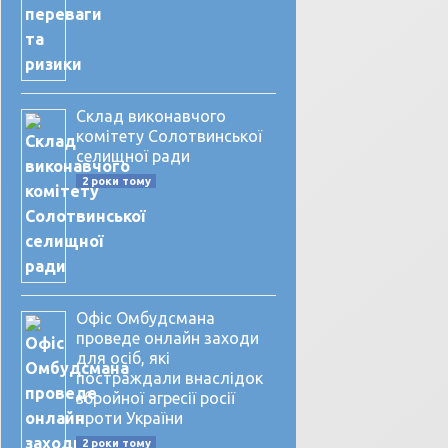
Склад виконавчого
комітету Солотвинської
селищної ради
2 роки тому
Офіс Омбудсмана
проведе онлайн заходи
для осіб, які
постраждали внаслідок
збройної агресії росії
проти України
2 роки тому