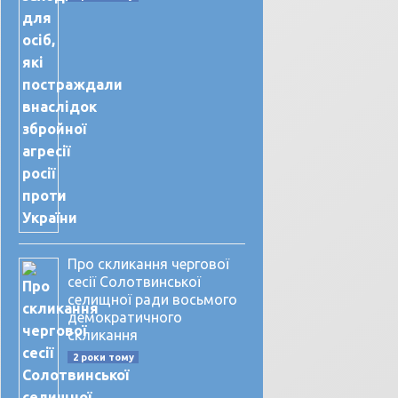
Про скликання чергової
сесії Солотвинської
селищної ради восьмого
демократичного
скликання
2 роки тому