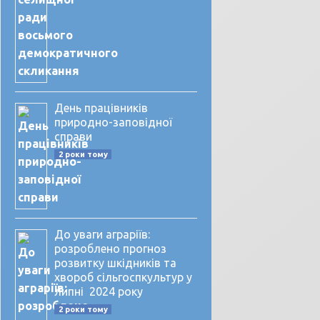
День працівників
природно-заповідної
справи
2 роки тому
До уваги аграріїв:
розроблено прогноз
розвитку шкідників та
хвороб сільгоспкультур у
липні 2024 року
2 роки тому