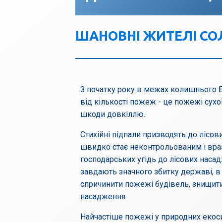
ШАНОВНІ ЖИТЕЛІ СО
З початку року в межах колишнього 
від кількості пожеж - це пожежі сухої
шкоди довкіллю.
Стихійні підпали призводять до лісо
швидко стає неконтрольованим і враз
господарських угідь до лісових наса
завдають значного збитку державі, 
спричинити пожежі будівель, знищити 
насадження.
Найчастіше пожежі у природних екос