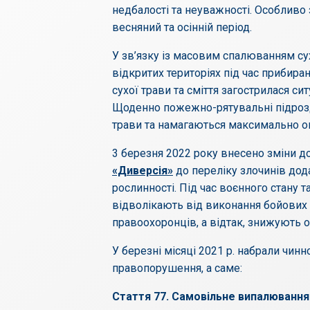
недбалості та неуважності. Особливо 
весняний та осінній період.
У зв’язку із масовим спалюванням су
відкритих територіях під час прибир
сухої трави та сміття загострилася с
Щоденно пожежно-рятувальні підрозд
трави та намагаються максимально оп
3 березня 2022 року внесено зміни д
«Диверсія»
до переліку злочинів дода
рослинності. Під час воєнного стану т
відволікають від виконання бойових 
правоохоронців, а відтак, знижують о
У березні місяці 2021 р. набрали чинн
правопорушення, а саме:
Стаття 77
. Самовільне випалювання 