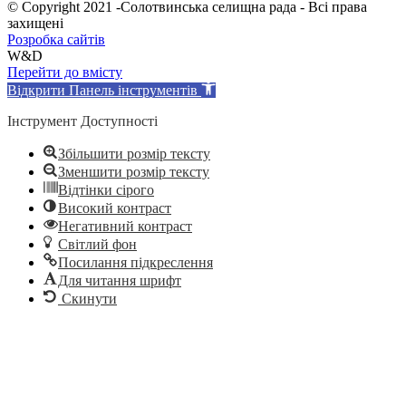
© Copyright 2021 -Солотвинська селищна рада - Всі права
захищені
Розробка сайтів
W&D
Перейти до вмісту
Відкрити Панель інструментів
Інструмент Доступності
Збільшити розмір тексту
Зменшити розмір тексту
Відтінки сірого
Високий контраст
Негативний контраст
Світлий фон
Посилання підкреслення
Для читання шрифт
Скинути