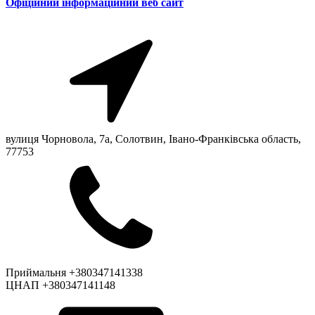
Офіційний інформаційний веб сайт
вулиця Чорновола, 7a, Солотвин, Івано-Франківська область,
77753
Приймальня +380347141338
ЦНАП +380347141148