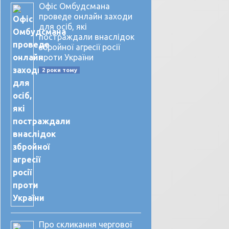
Офіс Омбудсмана
проведе онлайн заходи
для осіб, які
постраждали внаслідок
збройної агресії росії
проти України
2 роки тому
Про скликання чергової