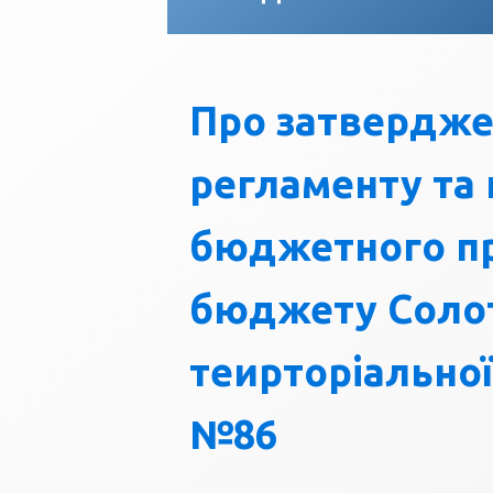
Про затвердж
регламенту та
бюджетного п
бюджету Солот
теирторіально
№86