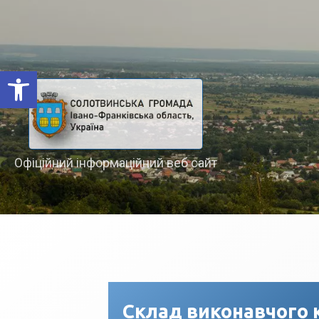
Відкрити Панель інструментів
Офіційний інформаційний веб сайт
Склад виконавчого 