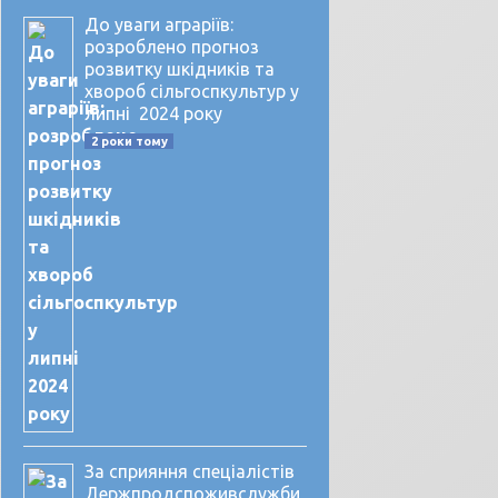
До уваги аграріїв:
розроблено прогноз
розвитку шкідників та
хвороб сільгоспкультур у
липні 2024 року
2 роки тому
За сприяння спеціалістів
Держпродспоживслужби