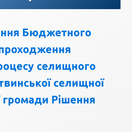
ення Бюджетного
 проходження
роцесу селищного
винської селищної
ї громади Рішення