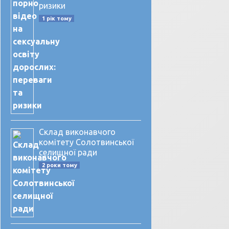
ризики
1 рік тому
Склад виконавчого
комітету Солотвинської
селищної ради
2 роки тому