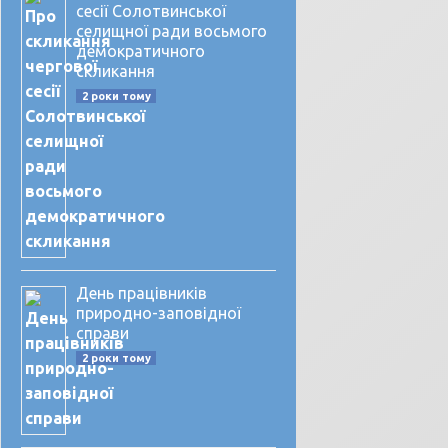
сесії Солотвинської
селищної ради восьмого
демократичного
скликання
2 роки тому
День працівників
природно-заповідної
справи
2 роки тому