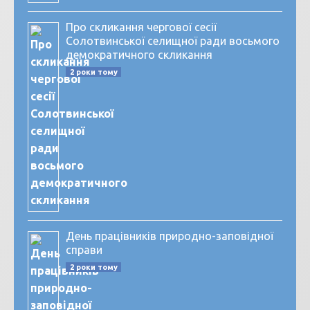
Про скликання чергової сесії
Солотвинської селищної ради восьмого
демократичного скликання
2 роки тому
День працівників природно-заповідної
справи
2 роки тому