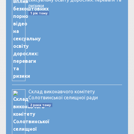
ризики
1 рік тому
Склад виконавчого комітету
Солотвинської селищної ради
2 роки тому