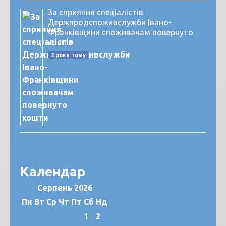
За сприяння спеціалістів
Держпродспоживслужби Івано-
Франківщини споживачам повернуто
кошти
2 роки тому
Календар
Серпень 2026
Пн
Вт
Ср
Чт
Пт
Сб
Нд
1
2