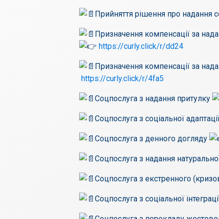
Прийняття рішення про надання 
Призначення компенсації за нада
https://curly.click/r/dd24
Призначення компенсації за нада
https://curly.click/r/4fa5
Соцпослуга з надання притулку
Соцпослуга з соціальної адаптаці
Соцпослуга з денного догляду
Соцпослуга з надання натуральн
Соцпослуга з екстренного (кризо
Соцпослуга з соціальної інтеграц
Соцпослуга з перекладу жесто