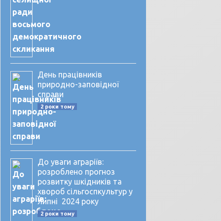
День працівників
природно-заповідної
справи
2 роки тому
До уваги аграріїв:
розроблено прогноз
розвитку шкідників та
хвороб сільгоспкультур у
липні 2024 року
2 роки тому