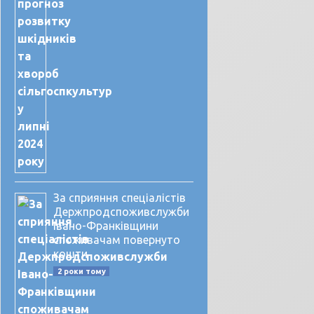
За сприяння спеціалістів
Держпродспоживслужби
Івано-Франківщини
споживачам повернуто
кошти
2 роки тому