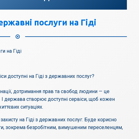
ержавні послуги на Гіді
іси доступні на Гіді з державних послуг?
інації, дотримання прав та свобод людини — це
 І держава створює доступні сервіси, щоб кожен
иттєвих ситуаціях.
 захисту на Гіді з державних послуг. Буде корисно
оги, зокрема безробітним, вимушеним переселенцям,