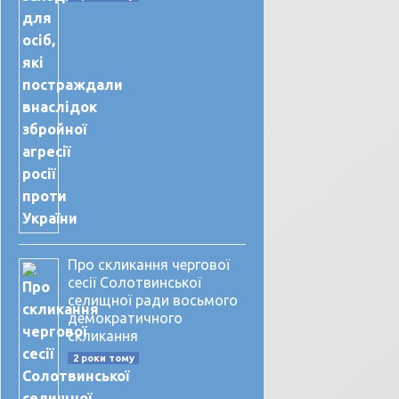
Про скликання чергової
сесії Солотвинської
селищної ради восьмого
демократичного
скликання
2 роки тому