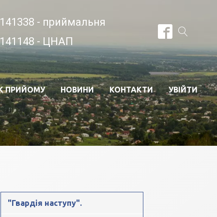
141338 - приймальня
141148 - ЦНАП
К ПРИЙОМУ
НОВИНИ
КОНТАКТИ
УВІЙТИ
"Гвардія наступу".