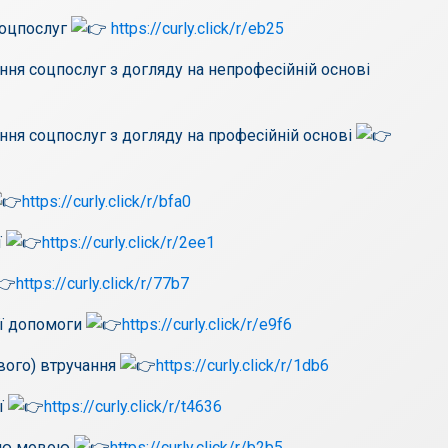
соцпослуг
https://curly.click/r/eb25
ння соцпослуг з догляду на непрофесійній основі
ння соцпослуг з догляду на професійній основі
https://curly.click/r/bfa0
ї
https://curly.click/r/2ee1
https://curly.click/r/77b7
ої допомоги
https://curly.click/r/e9f6
вого) втручання
https://curly.click/r/1db6
ії
https://curly.click/r/t4636
вою мовою
https://curly.click/r/b2b5