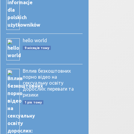
hello world
9 місяців тому
Вплив безкоштовних
порно відео на
сексуальну освіту
дорослих: переваги та
ризики
1 рік тому