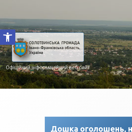
Відкрити Панель інструментів
Офіційний інформаційний веб сайт
Дошка оголошень, н