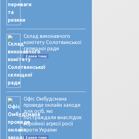
Склад виконавчого
комітету Солотвинської
селищної ради
2 роки тому
Офіс Омбудсмана
проведе онлайн заходи
для осіб, які
постраждали внаслідок
збройної агресії росії
проти України
2 роки тому