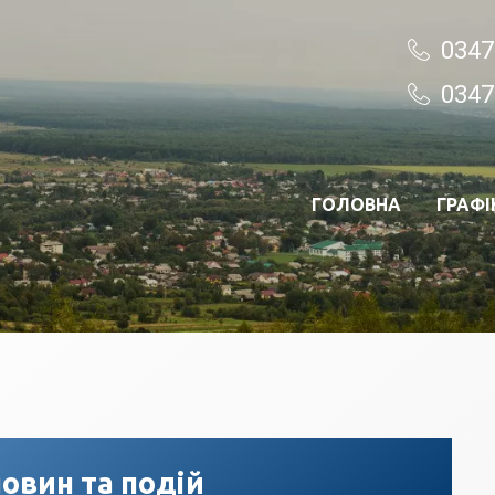
0347
0347
ГОЛОВНА
ГРАФІ
овин та подій