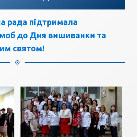
а рада підтримала
моб до Дня вишиванки та
вим святом!