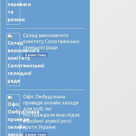
Склад виконавчого
комітету Солотвинської
селищної ради
2 роки тому
Офіс Омбудсмана
проведе онлайн заходи
для осіб, які
постраждали внаслідок
збройної агресії росії
проти України
2 роки тому