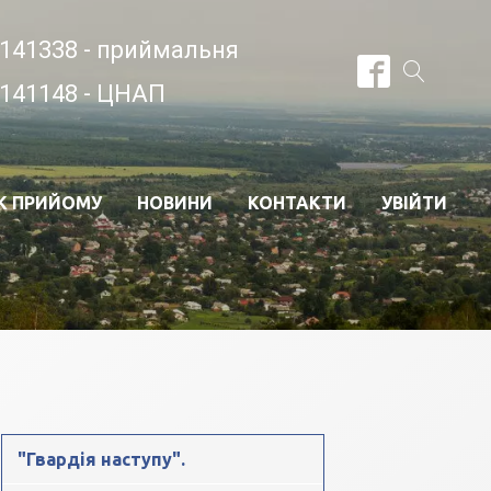
141338 - приймальня
141148 - ЦНАП
К ПРИЙОМУ
НОВИНИ
КОНТАКТИ
УВІЙТИ
"Гвардія наступу".