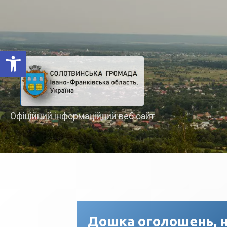
Відкрити Панель інструментів
Офіційний інформаційний веб сайт
Дошка оголошень, н