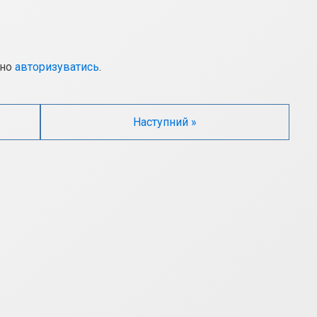
дно
авторизуватись
.
Наступний »