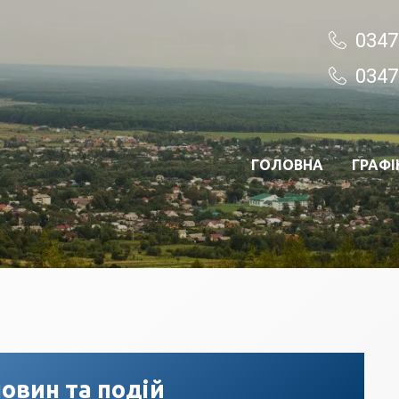
0347
0347
ГОЛОВНА
ГРАФІ
овин та подій