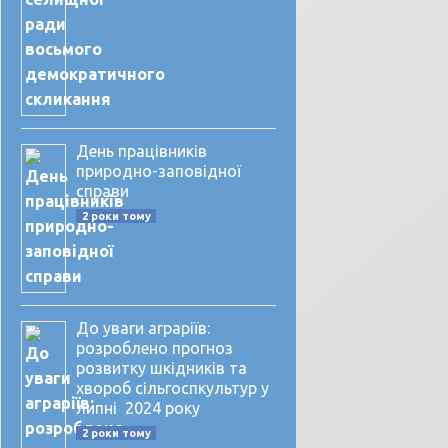
День працівників
природно-заповідної
справи
2 роки тому
До уваги аграріїв:
розроблено прогноз
розвитку шкідників та
хвороб сільгоспкультур у
липні 2024 року
2 роки тому