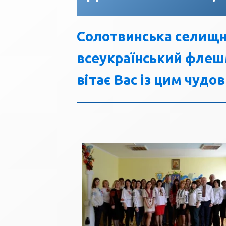
Солотвинська селищн
всеукраїнський флеш
вітає Вас із цим чудо