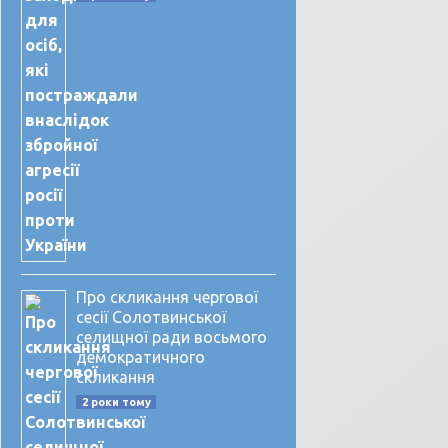
Про скликання чергової
сесії Солотвинської
селищної ради восьмого
демократичного
скликання
2 роки тому