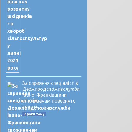
За сприяння спеціалістів
Держпродспоживслужби
Івано-Франківщини
споживачам повернуто
кошти
2 роки тому