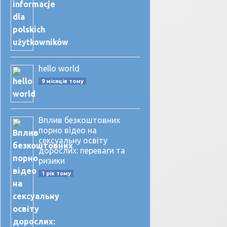
hello world
9 місяців тому
Вплив безкоштовних
порно відео на
сексуальну освіту
дорослих: переваги та
ризики
1 рік тому