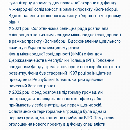
гуманітарну допомогу для пожежної охорони від Фонду
міжнародної солідарності в рамках проєкту «Вогнеборці.
Вдосконалення цивільного захисту в Україні на місцевому
рівні».
У 2021 році Солотвинська селищна рада розпочала
співпрацю з польським Фондом міжнародної солідарності
в рамках проєкту «Вогнеборці. Вдосконалення цивільного
захисту в Україні на місцевому рівні».
Фонд міжнародної солідарності (ФМС) є Фондом
Держказначейства Республіки Польща (РП). Головним
завданням Фонду є реалізація проєктів співробітництва з
розвитку. Фонд був створений 1997 році за ініціативи
президента Республіки Польща, котрий здійснює
почесний його патронат.
У 2022 році Фонд розпочав підтримку громад, які
постраждали внаслідок воєнного конфлікту або
приймають у себе внутрішньо переміщених осіб.
Солотвинська територіальна громада була одна із
перших громад, яка активно приймала ВПО. Тому після
оголошення нового проєкту від Фонду спеціалісти