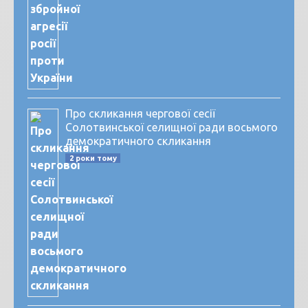
Про скликання чергової сесії
Солотвинської селищної ради восьмого
демократичного скликання
2 роки тому