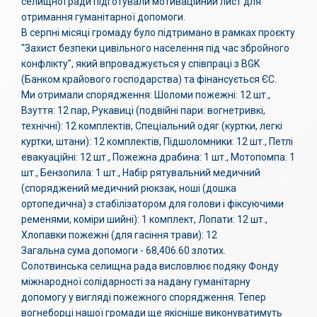
селищної ради підготували мотиваційний лист для
отримання гуманітарної допомоги.
В серпні місяці громаду було підтримано в рамках проєкту
"Захист безпеки цивільного населення під час збройного
конфлікту", який впроваджується у співпраці з BGK
(Банком крайового господарства) та фінансується ЄС.
Ми отримали спорядження: Шоломи пожежні: 12 шт.,
Взуття: 12 пар, Рукавиці (подвійні пари: вогнетривкі,
технічні): 12 комплектів, Спеціальний одяг (куртки, легкі
куртки, штани): 12 комплектів, Підшоломники: 12 шт., Петлі
евакуаційні: 12 шт., Пожежна драбина: 1 шт., Мотопомпа: 1
шт., Бензопила: 1 шт., Набір рятувальний медичний
(споряджений медичний рюкзак, ноші (дошка
ортопедична) з стабілізатором для голови і фіксуючими
ременями, коміри шийні): 1 комплект, Лопати: 12 шт.,
Хлопавки пожежні (для гасіння трави): 12
Загальна сума допомоги - 68,406.60 злотих.
Солотвинська селищна рада висловлює подяку Фонду
міжнародної солідарності за надану гуманітарну
допомогу у вигляді пожежного спорядження. Тепер
вогнеборці нашої громади ще якісніше виконуватимуть