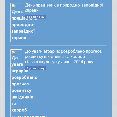
День працівників природно-заповідної
справи
2 роки тому
До уваги аграріїв: розроблено прогноз
розвитку шкідників та хвороб
сільгоспкультур у липні 2024 року
2 роки тому