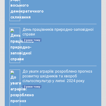
День працівників природно-заповідної
справи
2 роки тому
До уваги аграріїв: розроблено прогноз
розвитку шкідників та хвороб
сільгоспкультур у липні 2024 року
2 роки тому