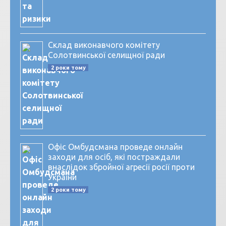
Склад виконавчого комітету
Солотвинської селищної ради
2 роки тому
Офіс Омбудсмана проведе онлайн
заходи для осіб, які постраждали
внаслідок збройної агресії росії проти
України
2 роки тому