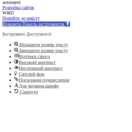
захищені
Розробка сайтів
W&D
Перейти до вмісту
Відкрити Панель інструментів
Інструмент Доступності
Збільшити розмір тексту
Зменшити розмір тексту
Відтінки сірого
Високий контраст
Негативний контраст
Світлий фон
Посилання підкреслення
Для читання шрифт
Скинути