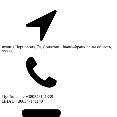
вулиця Чорновола, 7a, Солотвин, Івано-Франківська область,
77753
Приймальня +380347141338
ЦНАП +380347141148