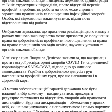
органів виконавчої влади і місцевих державних адміністрацій
та їхніх структурних підрозділів, проте відсутній перелік
професій, виробництв, робота на яких може сприяти
зараженню працівників та поширенню інфекційної хвороби.
Особи, які відмовилися вакцинуватися, підлягають
відстороненню від роботи.
Омбудсман зауважила, що практична реалізація цього наказу в
рамках чинного законодавства може призвести до порушення
права на добровільність профілактичного щеплення та права
на працю працівників закладів освіти, наукових установ та
органів виконавчої влади.
У зв’язку з цим Людмила Денісова зазначила, що вакцинація
проти гострої респіраторної хвороби COVID-19, спричиненої
коронавірусом SARS-CoV-2, відповідно до чинного
законодавства України є добровільною для усіх груп
населення та професійних груп, про що наголошено і в
Дорожній карті.
«З метою забезпечення цієї гарантії державою має бути
наданий вибір кожному – вакцинуватися, проходити
регулярне тестування на відсутність хвороби або працювати
дистанційно. Будь-яка дискримінація – обмеження у правах
осіб, які не вакцинувалися, є неприпустимою і прямо порушує
норми Конституції України, а також не відповідає резолюції