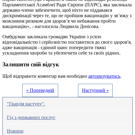
Парламентської Асамблеї Ради Європи (ПАРЄ), яка закликала
держави-члени забезпечити, щоб ніхто не піддавався
дискримінації через те, що не пройшов вакцинацію у зв’язку з
можливим ризиком для здоров’я чи небажання пройти
вакцинацію», - наголосила Людмила Денісова.
Омбудсман закликала громадян України з усією
відповідальністю і серйозністю поставитися до свого здоров'я,
адже вакцинація - єдиний шанс попередити тяжкі
ускладнення хвороби та убезпечити себе та своїх рідних.
Залишити свій відгук
Щоб відправити коментар вам необхідно
авторизуватись
.
« Попередній
Наступний »
"Гвардія наступу".
Гід з державних послуг
Новини