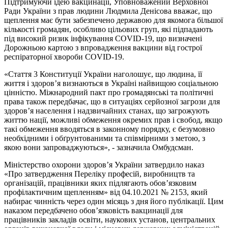
Підтримуючи ідею вакцинації, Уповноважений Верховної
Ради України з прав людини Людмила Денісова вважає, що
щеплення має бути забезпечено державою для якомога більшої
кількості громадян, особливо цільових груп, які підпадають
під високий ризик інфікування COVID-19, що визначені
Дорожньою картою з впровадження вакцини від гострої
респіраторної хвороби COVID-19.
«Стаття 3 Конституції України наголошує, що людина, її
життя і здоров’я визнаються в Україні найвищою соціальною
цінністю. Міжнародний пакт про громадянські та політичні
права також передбачає, що в ситуаціях серйозної загрози для
здоров’я населення і надзвичайних станах, що загрожують
життю нації, можливі обмеження окремих прав і свобод, якщо
такі обмеження вводяться в законному порядку, є безумовно
необхідними і обґрунтованими та співмірними з метою, з
якою вони запроваджуються», - зазначила Омбудсман.
Міністерство охорони здоров’я України затвердило наказ
«Про затвердження Переліку професій, виробництв та
організацій, працівники яких підлягають обов’язковим
профілактичним щепленням» від 04.10.2021 № 2153, який
набирає чинність через один місяць з дня його публікації. Цим
наказом передбачено обов’язковість вакцинації для
працівників закладів освіти, наукових установ, центральних