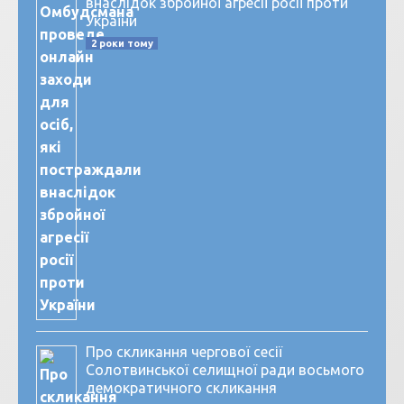
внаслідок збройної агресії росії проти
України
2 роки тому
Про скликання чергової сесії
Солотвинської селищної ради восьмого
демократичного скликання