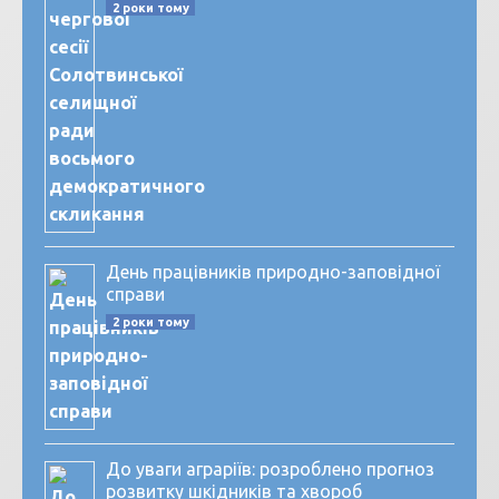
2 роки тому
День працівників природно-заповідної
справи
2 роки тому
До уваги аграріїв: розроблено прогноз
розвитку шкідників та хвороб