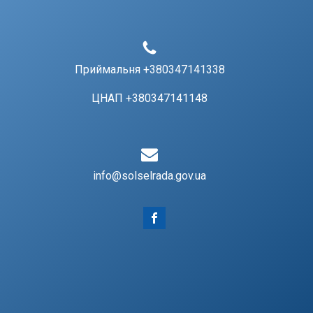
Приймальня +380347141338
ЦНАП +380347141148
info@solselrada.gov.ua