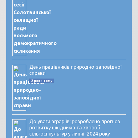
День працівників природно-заповідної
справи
2 роки тому
До уваги аграріїв: розроблено прогноз
розвитку шкідників та хвороб
сільгоспкультур у липні 2024 року