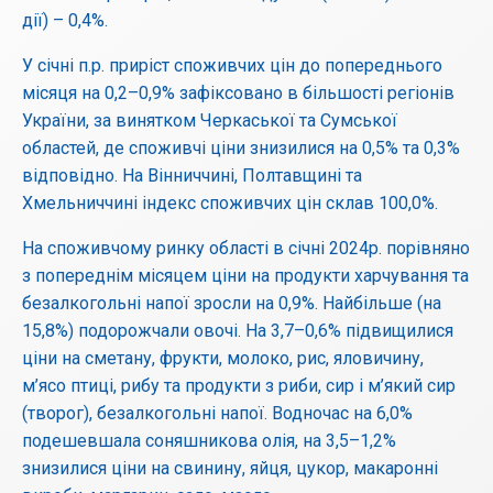
дії) – 0,4%.
У січні п.р. приріст споживчих цін до попереднього
місяця на 0,2–0,9% зафіксовано в більшості регіонів
України, за винятком Черкаської та Сумської
областей, де споживчі ціни знизилися на 0,5% та 0,3%
відповідно. На Вінниччині, Полтавщині та
Хмельниччині індекс споживчих цін склав 100,0%.
На споживчому ринку області в січні 2024р. порівняно
з попереднім місяцем ціни на продукти харчування та
безалкогольні напої зросли на 0,9%. Найбільше (на
15,8%) подорожчали овочі. На 3,7–0,6% підвищилися
ціни на сметану, фрукти, молоко, рис, яловичину,
м’ясо птиці, рибу та продукти з риби, сир і м’який сир
(творог), безалкогольні напої. Водночас на 6,0%
подешевшала соняшникова олія, на 3,5–1,2%
знизилися ціни на свинину, яйця, цукор, макаронні