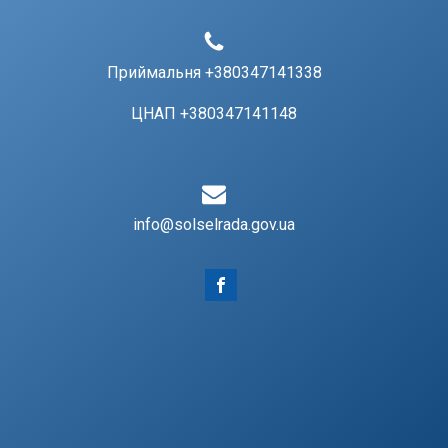
Приймальня +380347141338
ЦНАП +380347141148
info@solselrada.gov.ua