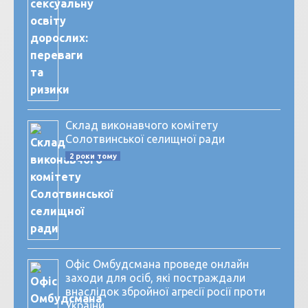
Склад виконавчого комітету
Солотвинської селищної ради
2 роки тому
Офіс Омбудсмана проведе онлайн
заходи для осіб, які постраждали
внаслідок збройної агресії росії проти
України