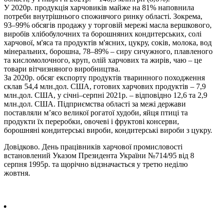
У 2020р. продукція харчовиків майже на 81% наповнила
потреби внутрішнього споживчого ринку області. Зокрема,
93–99% обсягів продажу у торговій мережі масла вершкового,
виробів хлібобулочних та борошняних кондитерських, солі
харчової, м'яса та продуктів м'ясних, цукру, соків, молока, вод
мінеральних, борошна, 78–89% – сиру сичужного, плавленого
та кисломолочного, круп, олій харчових та жирів, чаю – це
товари вітчизняного виробництва.
За 2020р. обсяг експорту продуктів тваринного походження
склав 54,4 млн.дол. США, готових харчових продуктів – 7,9
млн.дол. США, у січні–серпні 2021р. – відповідно 12,6 та 2,9
млн.дол. США. Підприємства області за межі держави
поставляли м’ясо великої рогатої худоби, яйця птиці та
продукти їх переробки, овочеві і фруктові консерви,
борошняні кондитерські вироби, кондитерські вироби з цукру.
Довідково. День працівників харчової промисловості
встановлений Указом Президента України №714/95 від 8
серпня 1995р. та щорічно відзначається у третю неділю
жовтня.