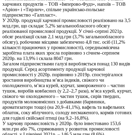
харчових продуктів – ТОВ «Імперово-Фудз», напоїв – ТОВ
«Аріон» і «Тирлич», спільне українсько-польське
підприємство «Галпласт».
У 2020р. продукції харчової промисловості реалізовано на 3,5
млд.грн, що складає 5,2% загальнообласного обсягу
реалізованої промислової продукції. У січні–серпні 2021р.
обсяг реалізації склав 2,1 млд.грн (3,7% загальнообласного
обсягу), робочими місцями забезпечено 4,8 тис. осіб (11,2%
кількості працюючих у промисловості), середньомісячна
заробітна плата яких зросла порівняно з січнем–серпнем
2020р. на 13,9% і склала 8047 грн.
Загалом підприємствами галузі виробляється понад 130 видів
продукції. Серед асортименту продукції харчової
промисловості у 2020р. порівняно з 2019р. спостерігалося
зростання виробництва м’яса індиків, свіжого чи
охолодженого, м’яса курей, курчат, замороженого – частин
тушок, виробів ковбасних (у 2,2–2,7 раза), м’яса курей, курчат,
свіжого чи охолодженого – частин тушок, сирів твердих,
продуктів молоковмісних з добавками (барвники,
ароматизатори тощо) (на 20,9–41,1%), вафель та вафельних
облаток, соку яблучного, солоду несмаженого, кормів готових
для годівлі свійської птиці (на 9,2–16,8%).
У харчову промисловість у 2020р. було інвестовано 153,6
млн.грн або 7%, спрямованих у розвиток промисловості
області, у І півріччі 2021р. – 146,5 млн.грн (8,6%).