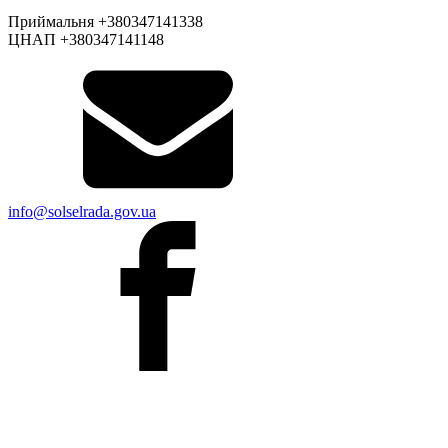
Приймальня +380347141338
ЦНАП +380347141148
info@solselrada.gov.ua