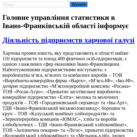
Пошук:
Головне управління статистики в
Івано-Франківській області інформує
Діяльність підприємств харчової галузі
Харчова промисловість, яку представляють в області майже
110 підприємств та понад 400 фізичних осіб-підприємців, є
однією з важливих сфер економіки Івано-Франківщини.
Найпотужнішими підприємствами виступають: з
виробництва м’яса, м’ясних та ковбасних виробів – ТОВ
«Виробничо-комерційна фірма «Варто», «М’ясо-ІФ», «Іко-ІФ»,
дочірне підприємство «М’ясопереробний комплекс «Росана»
ТОВ «Росан-Агро», «Приватне заготівельне виробничо-
комерційне підприємство «Еліта»; молока та молочних
продуктів – ТОВ «Городенківський сирзавод» та «Іва-Арт»,
ТДВ «Івано-Франківський міськмолокозавод»; борошна та
круп – ТОВ «Калуський комбінат хлібопродуктів» та
«Зернопереробна компанія «ЮМАС», хліба та виробів
хлібобулочних – ТДВ «Івано-Франківський хлібокомбінат»,
ТОВ «Залізнична пекарня» та «Лігос», приватні підприємства
«Коломийський хлібокомбінат» та «Мельник-хліб», інших