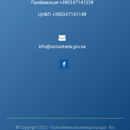
Приймальня +380347141338
ЦНАП +380347141148
info@solselrada.gov.ua
© Copyright 2021 -Солотвинська селищна рада - Всі