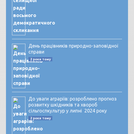
День працівників природно-заповідної
справи
2 роки тому
До уваги аграріїв: розроблено прогноз
розвитку шкідників та хвороб
сільгоспкультур у липні 2024 року
2 роки тому