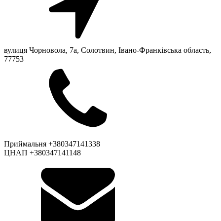
вулиця Чорновола, 7a, Солотвин, Івано-Франківська область,
77753
Приймальня +380347141338
ЦНАП +380347141148