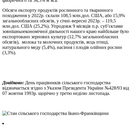
фабричного та 54,5% м’яса.
Обсяги експорту продуктів рослинного та тваринного
походження у 2022р. склали 108,5 млн.дол. США, або 15,9%
загальнообласних обсягів, у січні–вересні 2023р. – 119,5
млн.дол. США (25,2%). Упродовж 9 місяців п.р. суб’єктами
зовнішньоекономічної діяльності нашого краю найбільше було
експортовано зернових культур (12,7% загальнообласних
обсягів), молока та молочних продуктів, яєць птиці,
натурального меду (5,4%), насiння і плодів олійних рослин
(3,3%).
Довідково:
День працівників сільського господарства
відзначається згідно з Указом Президента України №428/93 від
07 жовтня 1993р. щорічно у третю неділю листопада.