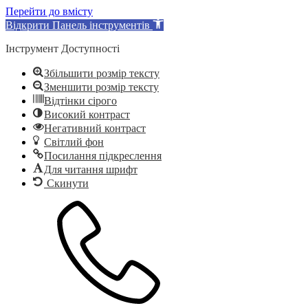
Перейти до вмісту
Відкрити Панель інструментів
Інструмент Доступності
Збільшити розмір тексту
Зменшити розмір тексту
Відтінки сірого
Високий контраст
Негативний контраст
Світлий фон
Посилання підкреслення
Для читання шрифт
Скинути