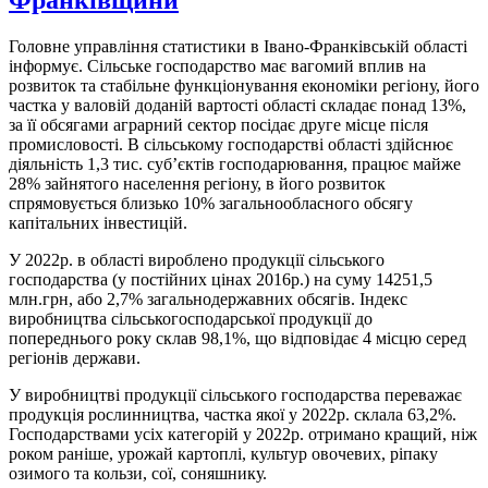
Головне управління статистики в Івано-Франківській області
інформує. Сільське господарство має вагомий вплив на
розвиток та стабільне функціонування економіки регіону, його
частка у валовій доданій вартості області складає понад 13%,
за її обсягами аграрний сектор посідає друге місце після
промисловості. В сільському господарстві області здійснює
діяльність 1,3 тис. суб’єктів господарювання, працює майже
28% зайнятого населення регіону, в його розвиток
спрямовується близько 10% загальнообласного обсягу
капітальних інвестицій.
У 2022р. в області вироблено продукції сільського
господарства (у постійних цінах 2016р.) на суму 14251,5
млн.грн, або 2,7% загальнодержавних обсягів. Індекс
виробництва сільськогосподарської продукції до
попереднього року склав 98,1%, що відповідає 4 місцю серед
регіонів держави.
У виробництві продукції сільського господарства переважає
продукція рослинництва, частка якої у 2022р. склала 63,2%.
Господарствами усіх категорій у 2022р. отримано кращий, ніж
роком раніше, урожай картоплі, культур овочевих, ріпаку
озимого та кользи, сої, соняшнику.