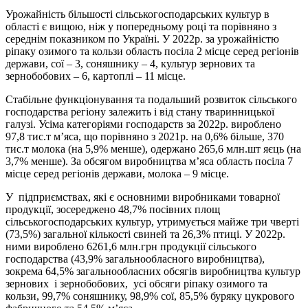
Урожайність більшості сільськогосподарських культур в
області є вищою, ніж у попередньому році та порівняно з
середнім показником по Україні. У 2022р. за урожайністю
ріпаку озимого та кользи область посіла 2 місце серед регіонів
держави, сої – 3, соняшнику – 4, культур зернових та
зернобобових – 6, картоплі – 11 місце.
Стабільне функціонування та подальший розвиток сільського
господарства регіону залежить і від стану тваринницької
галузі. Усіма категоріями господарств за 2022р. вироблено
97,8 тис.т м’яса, що порівняно з 2021р. на 0,6% більше, 370
тис.т молока (на 5,9% менше), одержано 265,6 млн.шт яєць (на
3,7% менше). За обсягом виробництва м’яса область посіла 7
місце серед регіонів держави, молока – 9 місце.
У підприємствах, які є основними виробниками товарної
продукції, зосереджено 48,7% посівних площ
сільськогосподарських культур, утримується майже три чверті
(73,5%) загальної кількості свиней та 26,3% птиці. У 2022р.
ними вироблено 6261,6 млн.грн продукції сільського
господарства (43,9% загальнообласного виробництва),
зокрема 64,5% загальнообласних обсягів виробництва культур
зернових і зернобобових, усі обсяги ріпаку озимого та
кользи, 99,7% соняшнику, 98,9% сої, 85,5% буряку цукрового