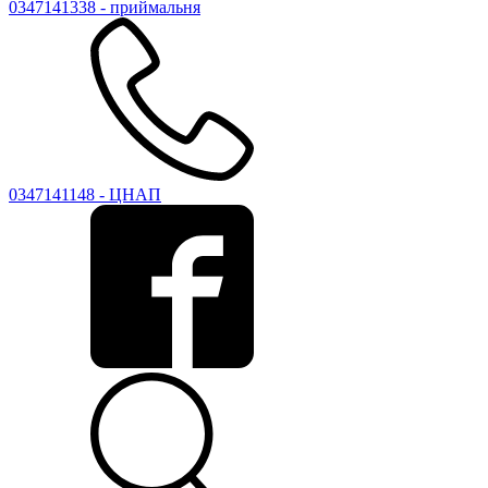
0347141338 - приймальня
0347141148 - ЦНАП